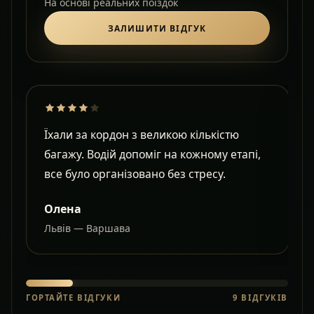
На основі реальних поїздок
ЗАЛИШИТИ ВІДГУК
Їхали за кордон з великою кількістю
Д
багажу. Водій допоміг на кожному етапі,
в
все було організовано без стресу.
с
Олена
Львів — Варшава
О
ГОРТАЙТЕ ВІДГУКИ
9
ВІДГУКІВ