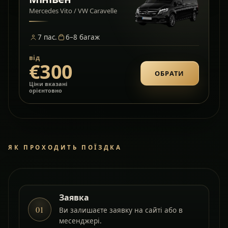
Mercedes Vito / VW Caravelle
7
пас.
6–8
багаж
від
€300
ОБРАТИ
Ціни вказані
орієнтовно
ЯК ПРОХОДИТЬ ПОЇЗДКА
Заявка
01
Ви залишаєте заявку на сайті або в
месенджері.