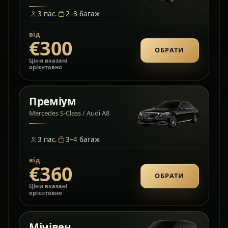
3
пас.
2–3
багаж
від
€300
ОБРАТИ
Ціни вказані
орієнтовно
Преміум
Mercedes S-Class / Audi A8
3
пас.
3–4
багаж
від
€360
ОБРАТИ
Ціни вказані
орієнтовно
Мінівен