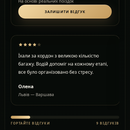
На основі реальних поїздок
ЗАЛИШИТИ ВІДГУК
Їхали за кордон з великою кількістю
Д
багажу. Водій допоміг на кожному етапі,
в
все було організовано без стресу.
с
Олена
Львів — Варшава
О
ГОРТАЙТЕ ВІДГУКИ
9
ВІДГУКІВ