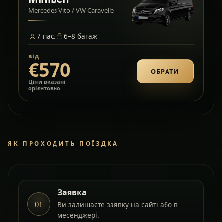
Mercedes Vito / VW Caravelle
7
пас.
6–8
багаж
від
€570
ОБРАТИ
Ціни вказані
орієнтовно
ЯК ПРОХОДИТЬ ПОЇЗДКА
Заявка
01
Ви залишаєте заявку на сайті або в
месенджері.