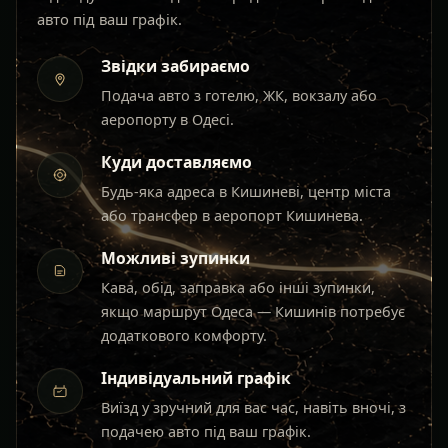
авто під ваш графік.
Звідки забираємо
Подача авто з готелю, ЖК, вокзалу або
аеропорту в Одесі.
Куди доставляємо
Будь-яка адреса в Кишиневі, центр міста
або трансфер в аеропорт Кишинева.
Можливі зупинки
Кава, обід, заправка або інші зупинки,
якщо маршрут Одеса — Кишинів потребує
додаткового комфорту.
Індивідуальний графік
Виїзд у зручний для вас час, навіть вночі, з
подачею авто під ваш графік.