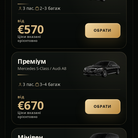
3
пас.
2–3
багаж
від
€570
ОБРАТИ
Ціни вказані
орієнтовно
Преміум
Mercedes S-Class / Audi A8
3
пас.
3–4
багаж
від
€670
ОБРАТИ
Ціни вказані
орієнтовно
Мінівен