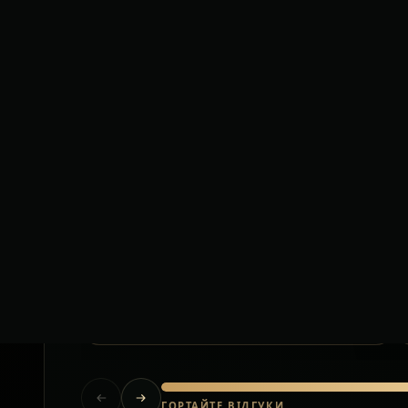
Короткі відгуки клієнтів після приватних тр
Польща.
Їхали за кордон з великою кількістю
багажу. Водій допоміг на кожному
етапі, все було організовано без
стресу.
Олена
Львів — Варшава
ГОРТАЙТЕ ВІДГУКИ