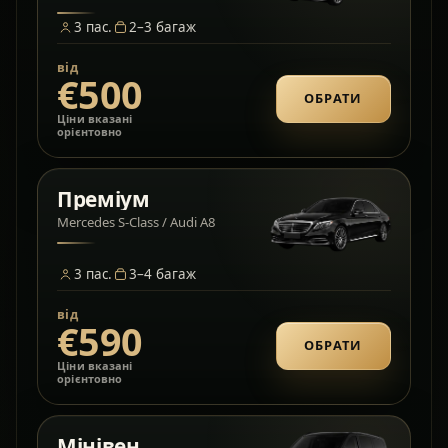
3
пас.
2–3
багаж
від
€500
ОБРАТИ
Ціни вказані
орієнтовно
Преміум
Mercedes S-Class / Audi A8
3
пас.
3–4
багаж
від
€590
ОБРАТИ
Ціни вказані
орієнтовно
Мінівен