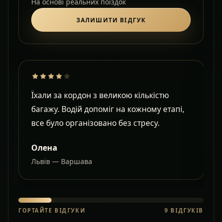
На основі реальних поїздок
ЗАЛИШИТИ ВІДГУК
Їхали за кордон з великою кількістю
Д
багажу. Водій допоміг на кожному етапі,
в
все було організовано без стресу.
с
Олена
Львів — Варшава
О
ГОРТАЙТЕ ВІДГУКИ
9
ВІДГУКІВ