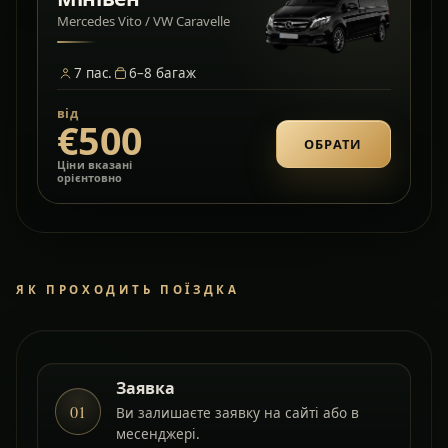
Mercedes Vito / VW Caravelle
7
пас.
6–8
багаж
від
€500
ОБРАТИ
Ціни вказані
орієнтовно
ЯК ПРОХОДИТЬ ПОЇЗДКА
Заявка
01
Ви залишаєте заявку на сайті або в
месенджері.