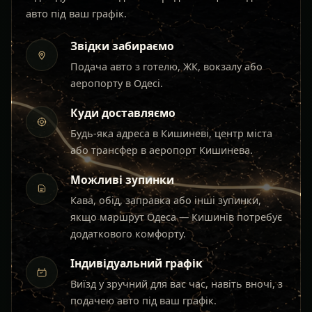
авто під ваш графік.
Звідки забираємо
Подача авто з готелю, ЖК, вокзалу або
аеропорту в Одесі.
Куди доставляємо
Будь-яка адреса в Кишиневі, центр міста
або трансфер в аеропорт Кишинева.
Можливі зупинки
Кава, обід, заправка або інші зупинки,
якщо маршрут Одеса — Кишинів потребує
додаткового комфорту.
Індивідуальний графік
Виїзд у зручний для вас час, навіть вночі, з
подачею авто під ваш графік.