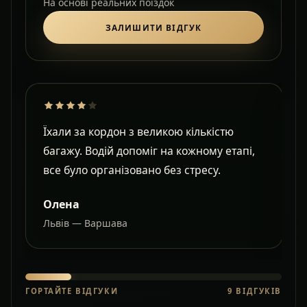
На основі реальних поїздок
ЗАЛИШИТИ ВІДГУК
Їхали за кордон з великою кількістю
Д
багажу. Водій допоміг на кожному етапі,
в
все було організовано без стресу.
с
Олена
Львів — Варшава
О
ГОРТАЙТЕ ВІДГУКИ
9
ВІДГУКІВ