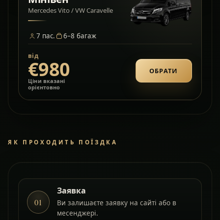
Mercedes Vito / VW Caravelle
7
пас.
6–8
багаж
від
€980
ОБРАТИ
Ціни вказані
орієнтовно
ЯК ПРОХОДИТЬ ПОЇЗДКА
Заявка
01
Ви залишаєте заявку на сайті або в
месенджері.