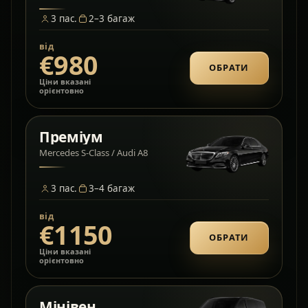
3
пас.
2–3
багаж
від
€980
ОБРАТИ
Ціни вказані
орієнтовно
Преміум
Mercedes S-Class / Audi A8
3
пас.
3–4
багаж
від
€1150
ОБРАТИ
Ціни вказані
орієнтовно
Мінівен