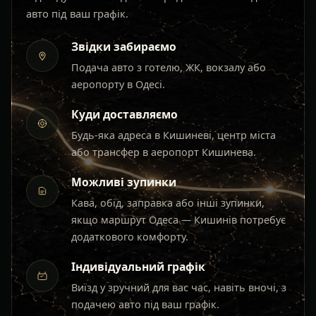
авто під ваш графік.
Звідки забираємо
Подача авто з готелю, ЖК, вокзалу або
аеропорту в Одесі.
Куди доставляємо
Будь-яка адреса в Кишиневі, центр міста
або трансфер в аеропорт Кишинева.
Можливі зупинки
Кава, обід, заправка або інші зупинки,
якщо маршрут Одеса — Кишинів потребує
додаткового комфорту.
Індивідуальний графік
Виїзд у зручний для вас час, навіть вночі, з
подачею авто під ваш графік.