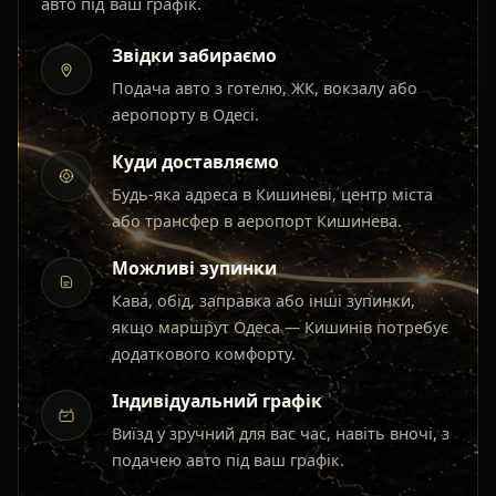
авто під ваш графік.
Звідки забираємо
Подача авто з готелю, ЖК, вокзалу або
аеропорту в Одесі.
Куди доставляємо
Будь-яка адреса в Кишиневі, центр міста
або трансфер в аеропорт Кишинева.
Можливі зупинки
Кава, обід, заправка або інші зупинки,
якщо маршрут Одеса — Кишинів потребує
додаткового комфорту.
Індивідуальний графік
Виїзд у зручний для вас час, навіть вночі, з
подачею авто під ваш графік.