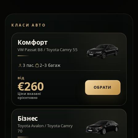
КЛАСИ АВТО
Комфорт
VW Passat B8 / Toyota Camry 55
3
пас.
2–3
багаж
від
€260
ОБРАТИ
Ціни вказані
орієнтовно
Бізнес
Toyota Avalon / Toyota Camry
70