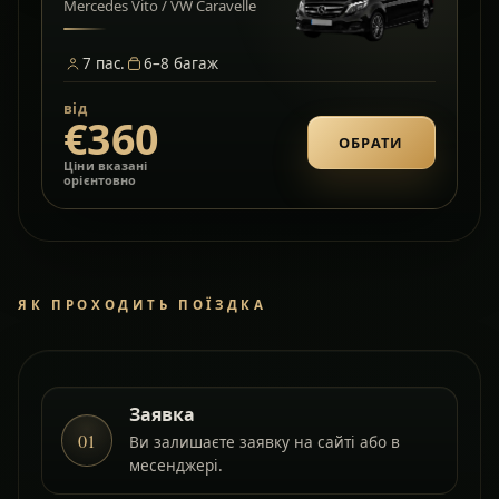
Mercedes Vito / VW Caravelle
7
пас.
6–8
багаж
від
€360
ОБРАТИ
Ціни вказані
орієнтовно
ЯК ПРОХОДИТЬ ПОЇЗДКА
Заявка
01
Ви залишаєте заявку на сайті або в
месенджері.