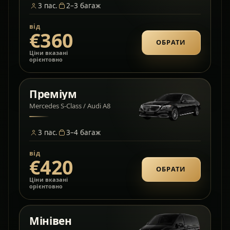
3
пас.
2–3
багаж
від
€360
ОБРАТИ
Ціни вказані
орієнтовно
Преміум
Mercedes S-Class / Audi A8
3
пас.
3–4
багаж
від
€420
ОБРАТИ
Ціни вказані
орієнтовно
Мінівен