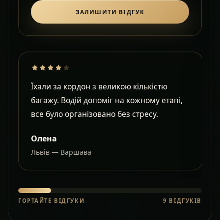
ЗАЛИШИТИ ВІДГУК
Їхали за кордон з великою кількістю
Д
багажу. Водій допоміг на кожному етапі,
в
все було організовано без стресу.
с
Олена
Львів — Варшава
О
ГОРТАЙТЕ ВІДГУКИ
9
ВІДГУКІВ