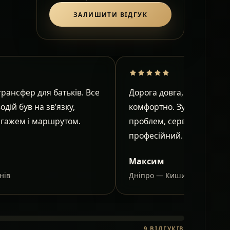
ЗАЛИШИТИ ВІДГУК
рансфер для батьків. Все
Дорога довга, але в салон
водій був на зв’язку,
комфортно. Зупинки узго
агажем і маршрутом.
проблем, сервіс спокійни
професійний.
Максим
нів
Дніпро — Кишинів
9
ВІДГУКІВ