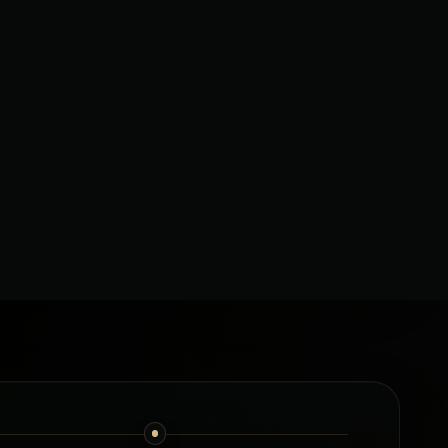
3
пас.
7
пас.
3–4
багаж
6–8
багаж
Клімат-контроль
Клімат-контроль
€710
€610
від
від