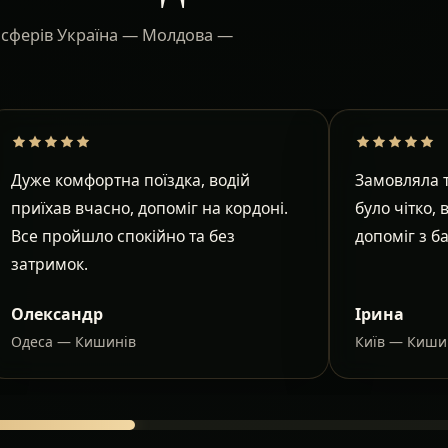
ансферів Україна — Молдова —
Дуже комфортна поїздка, водій
Замовляла т
приїхав вчасно, допоміг на кордоні.
було чітко, 
Все пройшло спокійно та без
допоміг з б
затримок.
Олександр
Ірина
Одеса — Кишинів
Київ — Киши