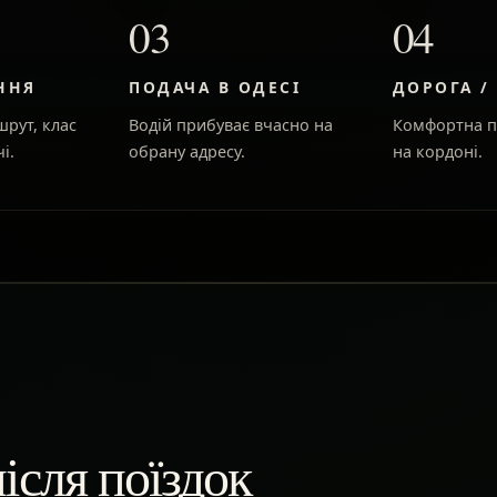
03
04
ННЯ
ПОДАЧА В ОДЕСІ
ДОРОГА /
рут, клас
Водій прибуває вчасно на
Комфортна п
і.
обрану адресу.
на кордоні.
ісля поїздок