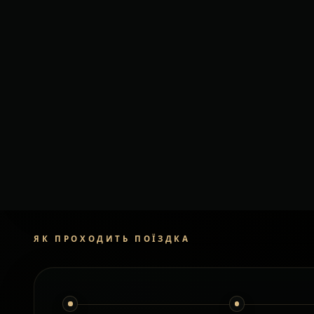
орієнтовно
Додаткові зу
очікування
Моделі авто можут
залежно від досту
клас і авто узгод
поїздкою.
ЗАМОВИТИ ТРАНСФЕР
ЯК ПРОХОДИТЬ ПОЇЗДКА