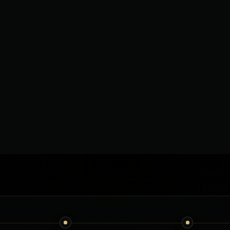
пинки та
ь відрізнятися
3
пас.
3
пас.
пності. Точний
жуються перед
2–3
багаж
2–3
багаж
Клімат-контроль
Клімат-контроль
€430
€610
від
від