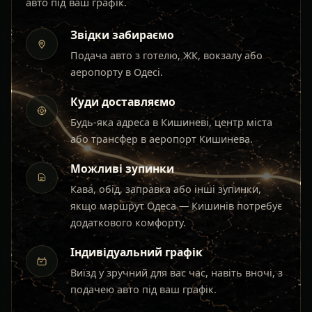
авто під ваш графік.
Звідки забираємо
Подача авто з готелю, ЖК, вокзалу або
аеропорту в Одесі.
Куди доставляємо
Будь-яка адреса в Кишиневі, центр міста
або трансфер в аеропорт Кишинева.
Можливі зупинки
Кава, обід, заправка або інші зупинки,
якщо маршрут Одеса — Кишинів потребує
додаткового комфорту.
Індивідуальний графік
Виїзд у зручний для вас час, навіть вночі, з
подачею авто під ваш графік.