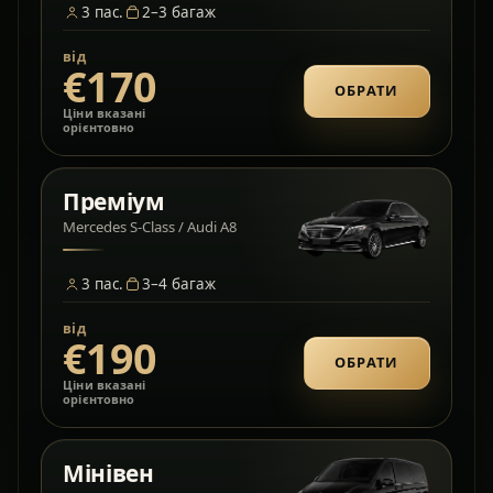
3
пас.
2–3
багаж
від
€170
ОБРАТИ
Ціни вказані
орієнтовно
Преміум
Mercedes S-Class / Audi A8
3
пас.
3–4
багаж
від
€190
ОБРАТИ
Ціни вказані
орієнтовно
Мінівен