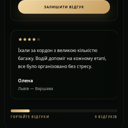
ЗАЛИШИТИ ВІДГУК
Їхали за кордон з великою кількістю
Д
багажу. Водій допоміг на кожному етапі,
в
все було організовано без стресу.
с
Олена
Львів — Варшава
О
ГОРТАЙТЕ ВІДГУКИ
9
ВІДГУКІВ