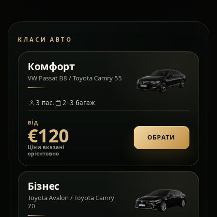
КЛАСИ АВТО
Комфорт
VW Passat B8 / Toyota Camry 55
3
пас.
2–3
багаж
від
€120
ОБРАТИ
Ціни вказані
орієнтовно
Бізнес
Toyota Avalon / Toyota Camry
70