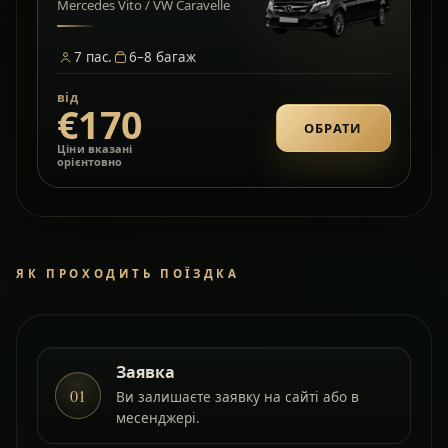
Mercedes Vito / VW Caravelle
7
пас.
6–8
багаж
від
€170
ОБРАТИ
Ціни вказані
орієнтовно
ЯК ПРОХОДИТЬ ПОЇЗДКА
Заявка
01
Ви залишаєте заявку на сайті або в
месенджері.