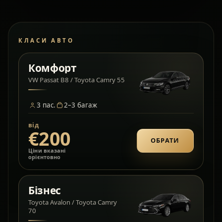
КЛАСИ АВТО
Комфорт
VW Passat B8 / Toyota Camry 55
3
пас.
2–3
багаж
від
€200
ОБРАТИ
Ціни вказані
орієнтовно
Бізнес
Toyota Avalon / Toyota Camry
70