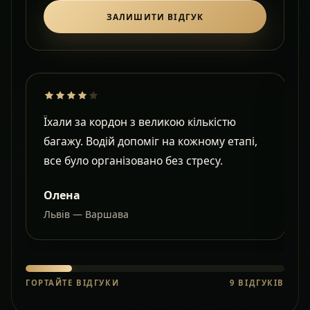
ЗАЛИШИТИ ВІДГУК
Їхали за кордон з великою кількістю
Д
багажу. Водій допоміг на кожному етапі,
в
все було організовано без стресу.
с
Олена
Львів — Варшава
О
ГОРТАЙТЕ ВІДГУКИ
9
ВІДГУКІВ