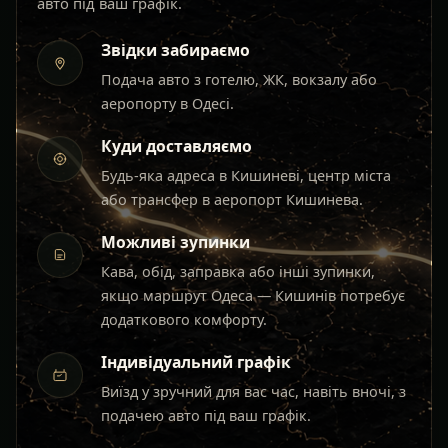
авто під ваш графік.
Звідки забираємо
Подача авто з готелю, ЖК, вокзалу або
аеропорту в Одесі.
Куди доставляємо
Будь-яка адреса в Кишиневі, центр міста
або трансфер в аеропорт Кишинева.
Можливі зупинки
Кава, обід, заправка або інші зупинки,
якщо маршрут Одеса — Кишинів потребує
додаткового комфорту.
Індивідуальний графік
Виїзд у зручний для вас час, навіть вночі, з
подачею авто під ваш графік.