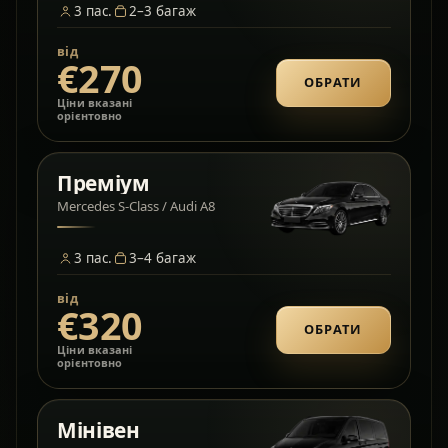
3
пас.
2–3
багаж
від
€270
ОБРАТИ
Ціни вказані
орієнтовно
Преміум
Mercedes S-Class / Audi A8
3
пас.
3–4
багаж
від
€320
ОБРАТИ
Ціни вказані
орієнтовно
Мінівен