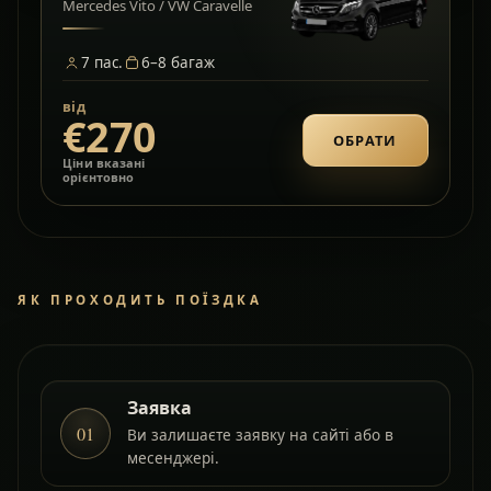
Mercedes Vito / VW Caravelle
7
пас.
6–8
багаж
від
€270
ОБРАТИ
Ціни вказані
орієнтовно
ЯК ПРОХОДИТЬ ПОЇЗДКА
Заявка
01
Ви залишаєте заявку на сайті або в
месенджері.