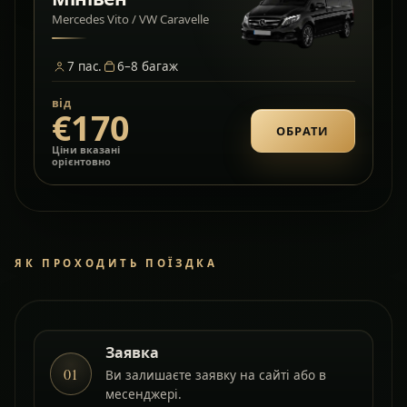
Mercedes Vito / VW Caravelle
7
пас.
6–8
багаж
від
€170
ОБРАТИ
Ціни вказані
орієнтовно
ЯК ПРОХОДИТЬ ПОЇЗДКА
Заявка
01
Ви залишаєте заявку на сайті або в
месенджері.