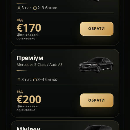
3
пас.
2–3
багаж
від
€170
ОБРАТИ
Ціни вказані
орієнтовно
Преміум
Mercedes S-Class / Audi A8
3
пас.
3–4
багаж
від
€200
ОБРАТИ
Ціни вказані
орієнтовно
Мінівен