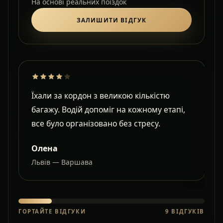
На основі реальних поїздок
ЗАЛИШИТИ ВІДГУК
Їхали за кордон з великою кількістю
Д
багажу. Водій допоміг на кожному етапі,
в
все було організовано без стресу.
с
Олена
Львів — Варшава
О
ГОРТАЙТЕ ВІДГУКИ
9
ВІДГУКІВ