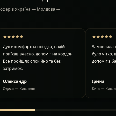
ансферів Україна — Молдова —
Дуже комфортна поїздка, водій
Замовляла т
приїхав вчасно, допоміг на кордоні.
було чітко, 
Все пройшло спокійно та без
допоміг з б
затримок.
Олександр
Ірина
Одеса — Кишинів
Київ — Киши