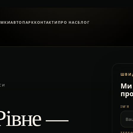
ЯМКИ
АВТОПАРК
КОНТАКТИ
ПРО НАС
БЛОГ
ШВИ
Ми 
СИ
про
Рівне —
ІМ’Я