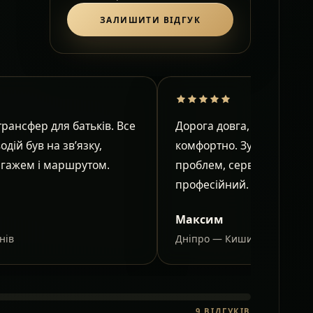
ЗАЛИШИТИ ВІДГУК
рансфер для батьків. Все
Дорога довга, але в салон
водій був на зв’язку,
комфортно. Зупинки узго
агажем і маршрутом.
проблем, сервіс спокійни
професійний.
Максим
нів
Дніпро — Кишинів
9
ВІДГУКІВ