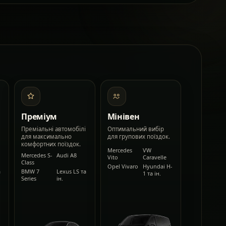
Преміум
Мінівен
Преміальні автомобілі
Оптимальний вибір
для максимально
для групових поїздок.
комфортних поїздок.
Mercedes
VW
Mercedes S-
Audi A8
Vito
Caravelle
Class
Opel Vivaro
Hyundai H-
а
BMW 7
Lexus LS та
1 та ін.
Series
ін.