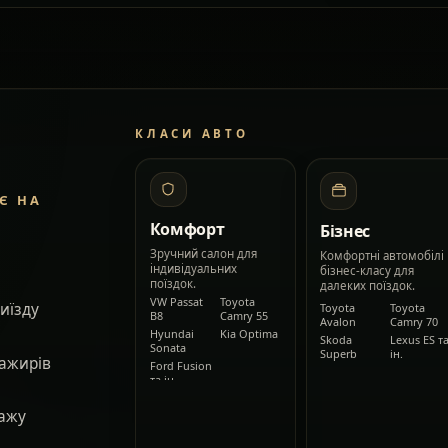
КЛАСИ АВТО
Є НА
Комфорт
Бізнес
Зручний салон для
Комфортні автомобілі
індивідуальних
бізнес-класу для
поїздок.
далеких поїздок.
VW Passat
Toyota
виїзду
Toyota
Toyota
B8
Camry 55
Avalon
Camry 70
Hyundai
Kia Optima
Skoda
Lexus ES т
Sonata
Superb
ін.
сажирів
Ford Fusion
та ін.
гажу