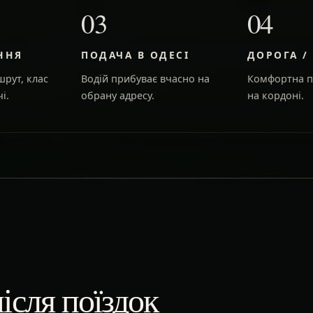
03
04
ННЯ
ПОДАЧА В ОДЕСІ
ДОРОГА /
рут, клас
Водій прибуває вчасно на
Комфортна п
і.
обрану адресу.
на кордоні.
ісля поїздок