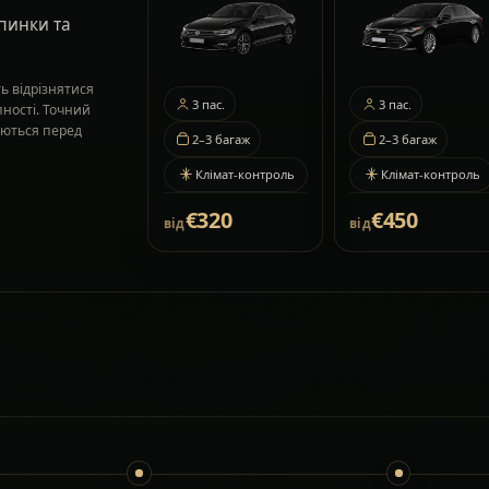
пинки та
ь відрізнятися
3
пас.
3
пас.
пності. Точний
жуються перед
2–3
багаж
2–3
багаж
Клімат-контроль
Клімат-контроль
€320
€450
від
від