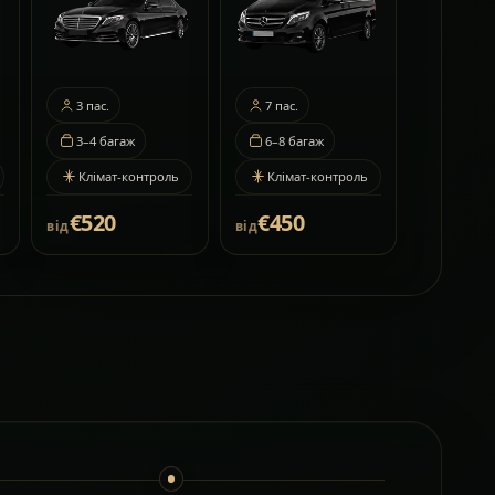
3
пас.
7
пас.
3–4
багаж
6–8
багаж
Клімат-контроль
Клімат-контроль
€520
€450
від
від