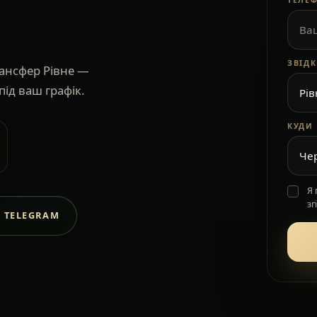
ТЕЛЕ
ЗВІД
ансфер Рівне —
під ваш графік.
КУДИ
Я
зг
 TELEGRAM