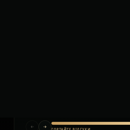
Короткі відгуки клієнтів після приватних тр
Польща.
Їхали за кордон з великою кількістю
багажу. Водій допоміг на кожному
етапі, все було організовано без
стресу.
Олена
Львів — Варшава
ГОРТАЙТЕ ВІДГУКИ