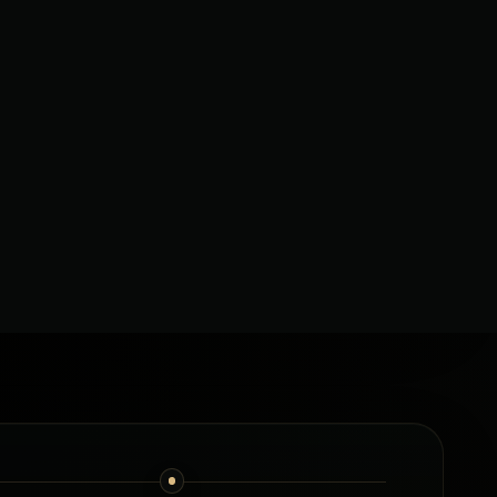
3
пас.
7
пас.
3–4
багаж
6–8
багаж
Клімат-контроль
Клімат-контроль
€1020
€680
від
від