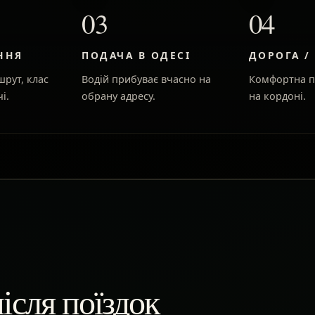
03
04
ННЯ
ПОДАЧА В ОДЕСІ
ДОРОГА /
рут, клас
Водій прибуває вчасно на
Комфортна п
і.
обрану адресу.
на кордоні.
ісля поїздок