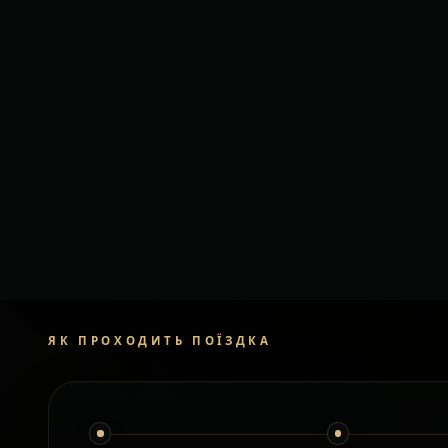
орієнтовно
Додаткові зу
очікування
Моделі авто можут
залежно від досту
клас і авто узгод
поїздкою.
ЗАМОВИТИ ТРАНСФЕР
ЯК ПРОХОДИТЬ ПОЇЗДКА