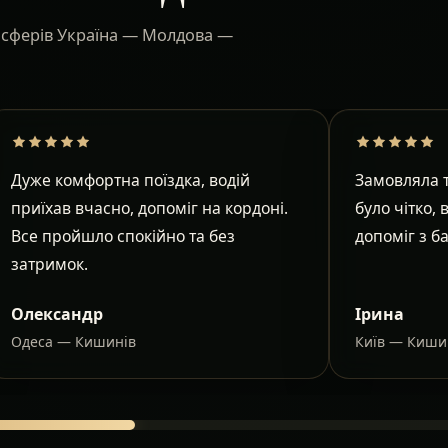
ансферів Україна — Молдова —
Дуже комфортна поїздка, водій
Замовляла т
приїхав вчасно, допоміг на кордоні.
було чітко, 
Все пройшло спокійно та без
допоміг з б
затримок.
Олександр
Ірина
Одеса — Кишинів
Київ — Киши