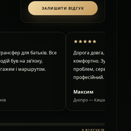
ЗАЛИШИТИ ВІДГУК
рансфер для батьків. Все
Дорога довга, але в салон
водій був на зв’язку,
комфортно. Зупинки узго
агажем і маршрутом.
проблем, сервіс спокійни
професійний.
Максим
нів
Дніпро — Кишинів
9
ВІДГУКІВ