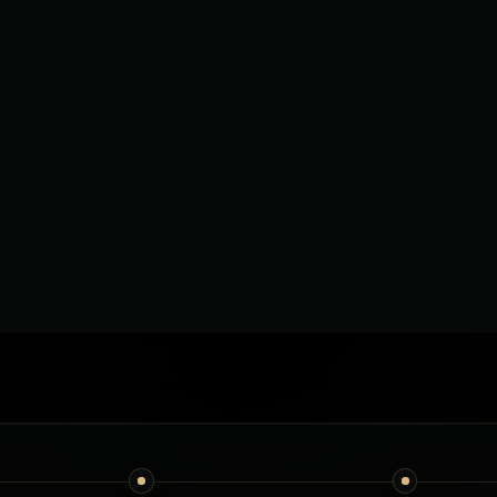
пинки та
ь відрізнятися
3
пас.
3
пас.
пності. Точний
жуються перед
2–3
багаж
2–3
багаж
Клімат-контроль
Клімат-контроль
€580
€680
від
від