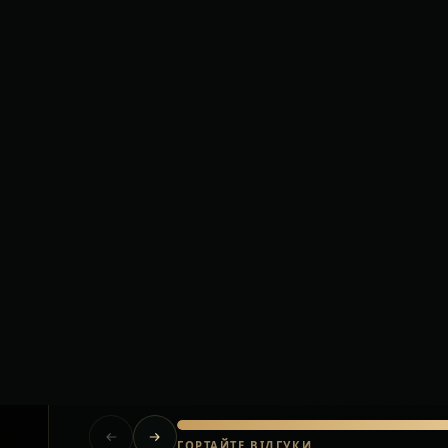
Короткі відгуки клієнтів після приватних тр
Польща.
Їхали за кордон з великою кількістю
багажу. Водій допоміг на кожному
етапі, все було організовано без
стресу.
Олена
Львів — Варшава
ГОРТАЙТЕ ВІДГУКИ