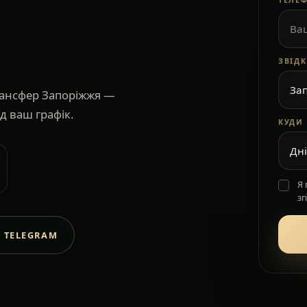
ТЕЛЕ
ЗВІД
рансфер Запоріжжя —
д ваш графік.
КУДИ
Я
зг
 TELEGRAM