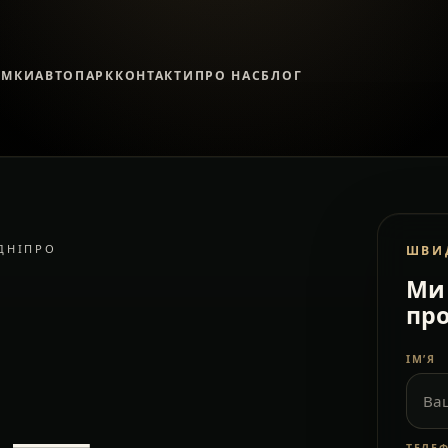
ЯМКИ
АВТОПАРК
КОНТАКТИ
ПРО НАС
БЛОГ
ДНІПРО
ШВИ
Ми 
про
ІМ’Я
я —