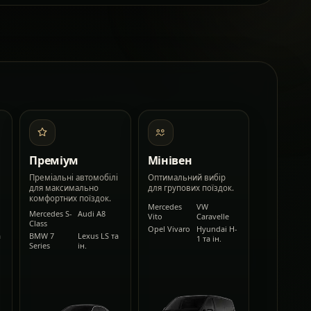
Преміум
Мінівен
Преміальні автомобілі
Оптимальний вибір
для максимально
для групових поїздок.
комфортних поїздок.
Mercedes
VW
Mercedes S-
Audi A8
Vito
Caravelle
Class
Opel Vivaro
Hyundai H-
а
BMW 7
Lexus LS та
1 та ін.
Series
ін.