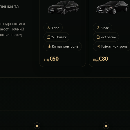
пинки та
ь відрізнятися
3
пас.
3
пас.
пності. Точний
жуються перед
2–3
багаж
2–3
багаж
Клімат-контроль
Клімат-контроль
€60
€80
від
від