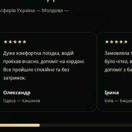
ансферів Україна — Молдова —
Дуже комфортна поїздка, водій
Замовляла т
приїхав вчасно, допоміг на кордоні.
було чітко, 
Все пройшло спокійно та без
допоміг з б
затримок.
Олександр
Ірина
Одеса — Кишинів
Київ — Киши