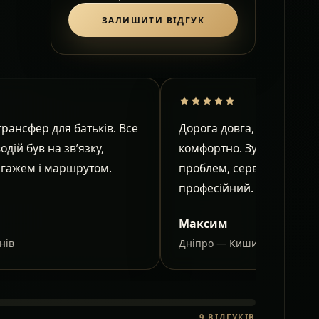
ЗАЛИШИТИ ВІДГУК
рансфер для батьків. Все
Дорога довга, але в салон
водій був на зв’язку,
комфортно. Зупинки узго
агажем і маршрутом.
проблем, сервіс спокійни
професійний.
Максим
нів
Дніпро — Кишинів
9
ВІДГУКІВ