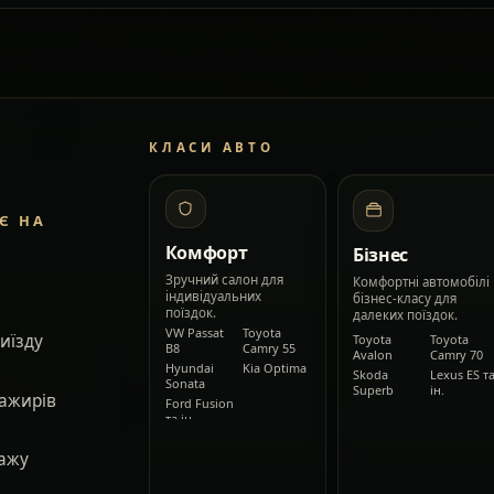
КЛАСИ АВТО
Є НА
Комфорт
Бізнес
Зручний салон для
Комфортні автомобілі
індивідуальних
бізнес-класу для
поїздок.
далеких поїздок.
VW Passat
Toyota
виїзду
Toyota
Toyota
B8
Camry 55
Avalon
Camry 70
Hyundai
Kia Optima
Skoda
Lexus ES т
Sonata
Superb
ін.
сажирів
Ford Fusion
та ін.
гажу