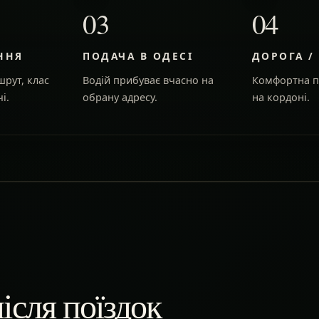
03
04
ННЯ
ПОДАЧА В ОДЕСІ
ДОРОГА /
рут, клас
Водій прибуває вчасно на
Комфортна п
і.
обрану адресу.
на кордоні.
ісля поїздок