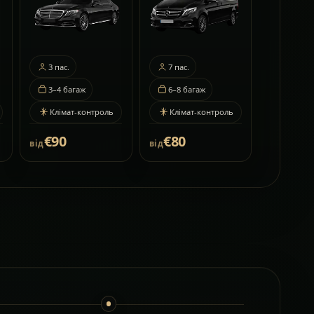
3
пас.
7
пас.
3–4
багаж
6–8
багаж
Клімат-контроль
Клімат-контроль
€90
€80
від
від