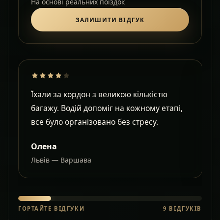
На основі реальних поїздок
ЗАЛИШИТИ ВІДГУК
Їхали за кордон з великою кількістю
Д
багажу. Водій допоміг на кожному етапі,
в
все було організовано без стресу.
с
Олена
Львів — Варшава
О
ГОРТАЙТЕ ВІДГУКИ
9
ВІДГУКІВ