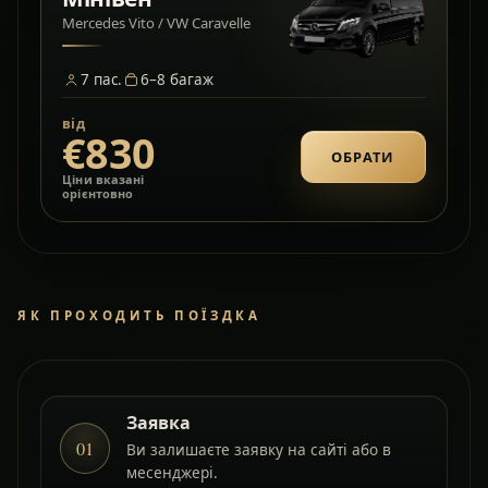
Mercedes Vito / VW Caravelle
7
пас.
6–8
багаж
від
€830
ОБРАТИ
Ціни вказані
орієнтовно
ЯК ПРОХОДИТЬ ПОЇЗДКА
Заявка
01
Ви залишаєте заявку на сайті або в
месенджері.