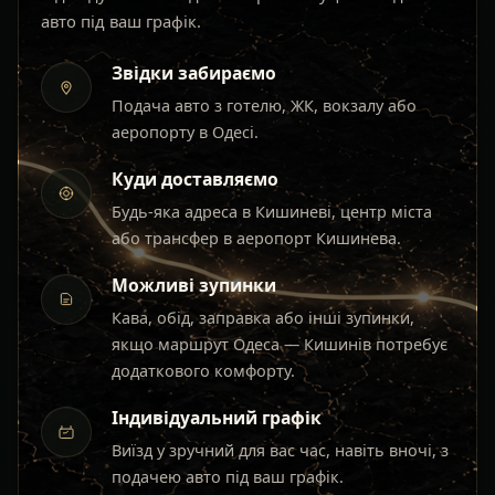
авто під ваш графік.
Звідки забираємо
Подача авто з готелю, ЖК, вокзалу або
аеропорту в Одесі.
Куди доставляємо
Будь-яка адреса в Кишиневі, центр міста
або трансфер в аеропорт Кишинева.
Можливі зупинки
Кава, обід, заправка або інші зупинки,
якщо маршрут Одеса — Кишинів потребує
додаткового комфорту.
Індивідуальний графік
Виїзд у зручний для вас час, навіть вночі, з
подачею авто під ваш графік.