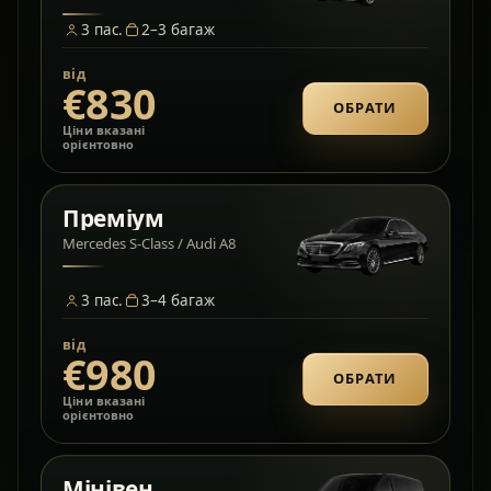
3
пас.
2–3
багаж
від
€830
ОБРАТИ
Ціни вказані
орієнтовно
Преміум
Mercedes S-Class / Audi A8
3
пас.
3–4
багаж
від
€980
ОБРАТИ
Ціни вказані
орієнтовно
Мінівен