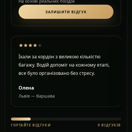
На основі реальних поїздок
ЗАЛИШИТИ ВІДГУК
Їхали за кордон з великою кількістю
Д
багажу. Водій допоміг на кожному етапі,
в
все було організовано без стресу.
с
Олена
Львів — Варшава
О
ГОРТАЙТЕ ВІДГУКИ
9
ВІДГУКІВ