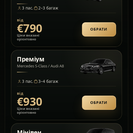
3
пас.
2–3
багаж
від
€790
ОБРАТИ
Ціни вказані
орієнтовно
Преміум
Mercedes S-Class / Audi A8
3
пас.
3–4
багаж
від
€930
ОБРАТИ
Ціни вказані
орієнтовно
Мінівен