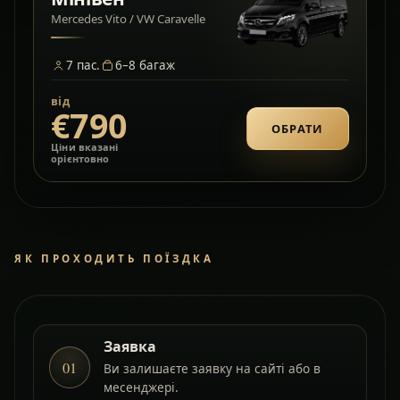
Mercedes Vito / VW Caravelle
7
пас.
6–8
багаж
від
€790
ОБРАТИ
Ціни вказані
орієнтовно
ЯК ПРОХОДИТЬ ПОЇЗДКА
Заявка
01
Ви залишаєте заявку на сайті або в
месенджері.