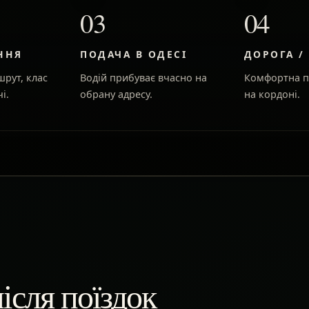
03
04
ННЯ
ПОДАЧА В ОДЕСІ
ДОРОГА /
рут, клас
Водій прибуває вчасно на
Комфортна п
і.
обрану адресу.
на кордоні.
ісля поїздок