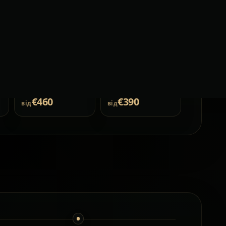
3
пас.
7
пас.
3–4
багаж
6–8
багаж
Клімат-контроль
Клімат-контроль
€460
€390
від
від