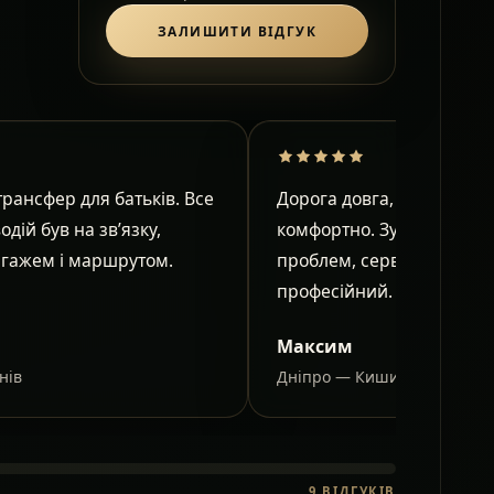
ЗАЛИШИТИ ВІДГУК
рансфер для батьків. Все
Дорога довга, але в салон
водій був на зв’язку,
комфортно. Зупинки узго
агажем і маршрутом.
проблем, сервіс спокійни
професійний.
Максим
нів
Дніпро — Кишинів
9
ВІДГУКІВ