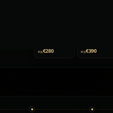
пинки та
ь відрізнятися
3
пас.
3
пас.
пності. Точний
жуються перед
2–3
багаж
2–3
багаж
Клімат-контроль
Клімат-контроль
€280
€390
від
від