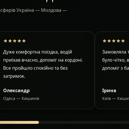
ансферів Україна — Молдова —
Дуже комфортна поїздка, водій
Замовляла т
приїхав вчасно, допоміг на кордоні.
було чітко, 
Все пройшло спокійно та без
допоміг з б
затримок.
Олександр
Ірина
Одеса — Кишинів
Київ — Киши