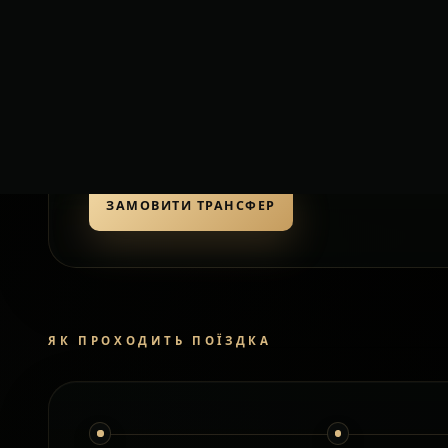
орієнтовно
Додаткові зу
очікування
Моделі авто можут
залежно від досту
клас і авто узгод
поїздкою.
ЗАМОВИТИ ТРАНСФЕР
ЯК ПРОХОДИТЬ ПОЇЗДКА