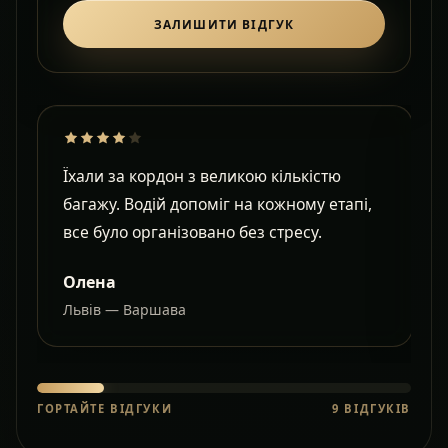
ЗАЛИШИТИ ВІДГУК
Їхали за кордон з великою кількістю
Д
багажу. Водій допоміг на кожному етапі,
в
все було організовано без стресу.
с
Олена
Львів — Варшава
О
ГОРТАЙТЕ ВІДГУКИ
9
ВІДГУКІВ