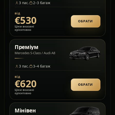
3
пас.
2–3
багаж
від
€530
ОБРАТИ
Ціни вказані
орієнтовно
Преміум
Mercedes S-Class / Audi A8
3
пас.
3–4
багаж
від
€620
ОБРАТИ
Ціни вказані
орієнтовно
Мінівен