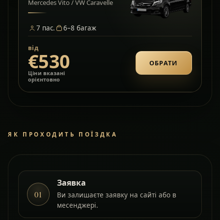
Mercedes Vito / VW Caravelle
7
пас.
6–8
багаж
від
€530
ОБРАТИ
Ціни вказані
орієнтовно
ЯК ПРОХОДИТЬ ПОЇЗДКА
Заявка
01
Ви залишаєте заявку на сайті або в
месенджері.