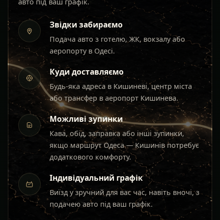
авто під ваш графік.
Звідки забираємо
Подача авто з готелю, ЖК, вокзалу або
аеропорту в Одесі.
Куди доставляємо
Будь-яка адреса в Кишиневі, центр міста
або трансфер в аеропорт Кишинева.
Можливі зупинки
Кава, обід, заправка або інші зупинки,
якщо маршрут Одеса — Кишинів потребує
додаткового комфорту.
Індивідуальний графік
Виїзд у зручний для вас час, навіть вночі, з
подачею авто під ваш графік.