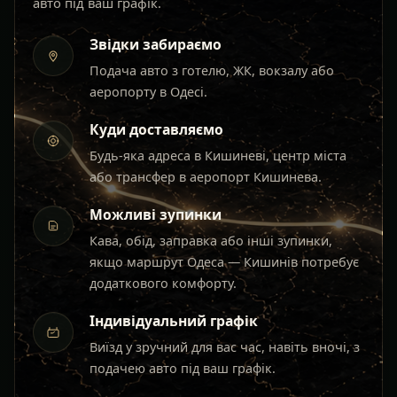
авто під ваш графік.
Звідки забираємо
Подача авто з готелю, ЖК, вокзалу або
аеропорту в Одесі.
Куди доставляємо
Будь-яка адреса в Кишиневі, центр міста
або трансфер в аеропорт Кишинева.
Можливі зупинки
Кава, обід, заправка або інші зупинки,
якщо маршрут Одеса — Кишинів потребує
додаткового комфорту.
Індивідуальний графік
Виїзд у зручний для вас час, навіть вночі, з
подачею авто під ваш графік.