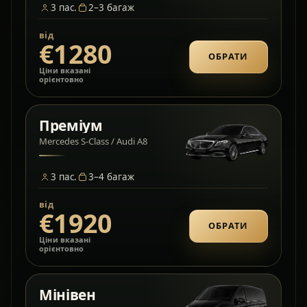
3
пас.
2–3
багаж
від
€1280
ОБРАТИ
Ціни вказані
орієнтовно
Преміум
Mercedes S-Class / Audi A8
3
пас.
3–4
багаж
від
€1920
ОБРАТИ
Ціни вказані
орієнтовно
Мінівен