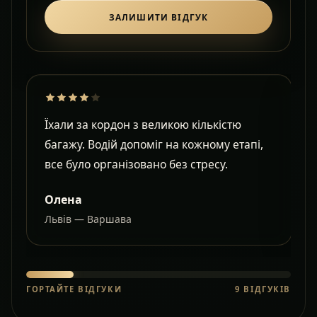
ЗАЛИШИТИ ВІДГУК
Їхали за кордон з великою кількістю
Д
багажу. Водій допоміг на кожному етапі,
в
все було організовано без стресу.
с
Олена
Львів — Варшава
О
ГОРТАЙТЕ ВІДГУКИ
9
ВІДГУКІВ