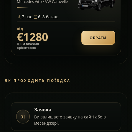
Mercedes Vito / VW Caravelle
7
пас.
6–8
багаж
від
€1280
ОБРАТИ
Ціни вказані
орієнтовно
ЯК ПРОХОДИТЬ ПОЇЗДКА
Заявка
01
Ви залишаєте заявку на сайті або в
месенджері.