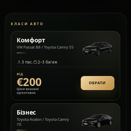
КЛАСИ АВТО
Комфорт
VW Passat B8 / Toyota Camry 55
3
пас.
2–3
багаж
від
€200
ОБРАТИ
Ціни вказані
орієнтовно
Бізнес
Toyota Avalon / Toyota Camry
70