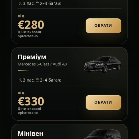
3
пас.
2–3
багаж
від
€280
ОБРАТИ
Ціни вказані
орієнтовно
Преміум
Mercedes S-Class / Audi A8
3
пас.
3–4
багаж
від
€330
ОБРАТИ
Ціни вказані
орієнтовно
Мінівен