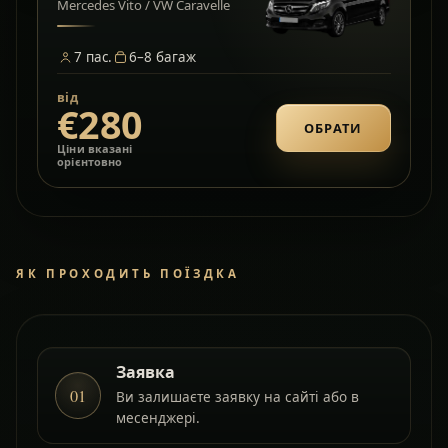
Mercedes Vito / VW Caravelle
7
пас.
6–8
багаж
від
€280
ОБРАТИ
Ціни вказані
орієнтовно
ЯК ПРОХОДИТЬ ПОЇЗДКА
Заявка
01
Ви залишаєте заявку на сайті або в
месенджері.