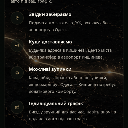
авто під ваш графік.
Звідки забираємо
Подача авто з готелю, ЖК, вокзалу або
аеропорту в Одесі.
Куди доставляємо
Будь-яка адреса в Кишиневі, центр міста
або трансфер в аеропорт Кишинева.
Можливі зупинки
Кава, обід, заправка або інші зупинки,
якщо маршрут Одеса — Кишинів потребує
додаткового комфорту.
Індивідуальний графік
Виїзд у зручний для вас час, навіть вночі, з
подачею авто під ваш графік.