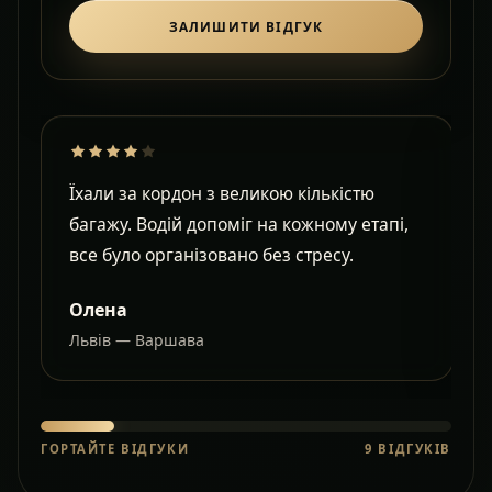
ЗАЛИШИТИ ВІДГУК
Їхали за кордон з великою кількістю
Д
багажу. Водій допоміг на кожному етапі,
в
все було організовано без стресу.
с
Олена
Львів — Варшава
О
ГОРТАЙТЕ ВІДГУКИ
9
ВІДГУКІВ