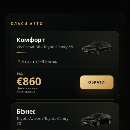
КЛАСИ АВТО
Комфорт
VW Passat B8 / Toyota Camry 55
3
пас.
2–3
багаж
від
€860
ОБРАТИ
Ціни вказані
орієнтовно
Бізнес
Toyota Avalon / Toyota Camry
70