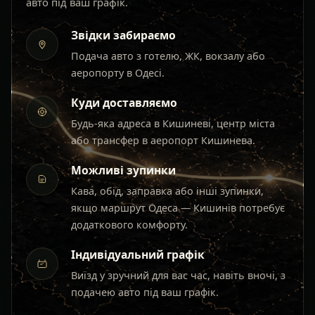
авто під ваш графік.
Звідки забираємо
Подача авто з готелю, ЖК, вокзалу або
аеропорту в Одесі.
Куди доставляємо
Будь-яка адреса в Кишиневі, центр міста
або трансфер в аеропорт Кишинева.
Можливі зупинки
Кава, обід, заправка або інші зупинки,
якщо маршрут Одеса — Кишинів потребує
додаткового комфорту.
Індивідуальний графік
Виїзд у зручний для вас час, навіть вночі, з
подачею авто під ваш графік.