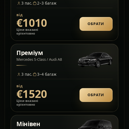
3
пас.
2–3
багаж
від
€1010
ОБРАТИ
Ціни вказані
орієнтовно
Преміум
Mercedes S-Class / Audi A8
3
пас.
3–4
багаж
від
€1520
ОБРАТИ
Ціни вказані
орієнтовно
Мінівен