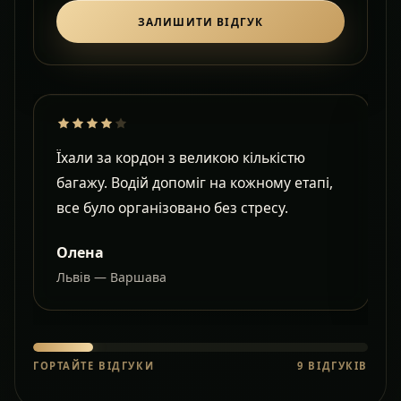
ЗАЛИШИТИ ВІДГУК
Їхали за кордон з великою кількістю
Д
багажу. Водій допоміг на кожному етапі,
в
все було організовано без стресу.
с
Олена
Львів — Варшава
О
ГОРТАЙТЕ ВІДГУКИ
9
ВІДГУКІВ