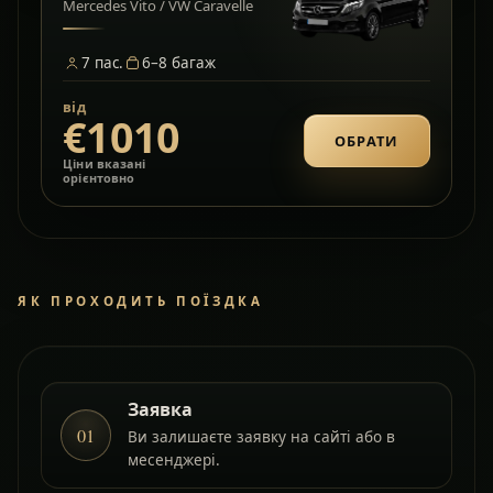
Mercedes Vito / VW Caravelle
7
пас.
6–8
багаж
від
€1010
ОБРАТИ
Ціни вказані
орієнтовно
ЯК ПРОХОДИТЬ ПОЇЗДКА
Заявка
01
Ви залишаєте заявку на сайті або в
месенджері.