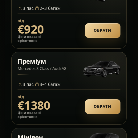
3
пас.
2–3
багаж
від
€920
ОБРАТИ
Ціни вказані
орієнтовно
Преміум
Mercedes S-Class / Audi A8
3
пас.
3–4
багаж
від
€1380
ОБРАТИ
Ціни вказані
орієнтовно
Мінівен