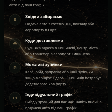
авто під ваш графік.
Звідки забираємо
Подача авто з готелю, ЖК, вокзалу або
аеропорту в Одесі.
Куди доставляємо
Будь-яка адреса в Кишиневі, центр міста
або трансфер в аеропорт Кишинева.
Можливі зупинки
Кава, обід, заправка або інші зупинки,
якщо маршрут Одеса — Кишинів потребує
додаткового комфорту.
Індивідуальний графік
Виїзд у зручний для вас час, навіть вночі, з
подачею авто під ваш графік.