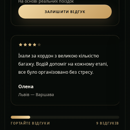
На основі реальних поїздок
ЗАЛИШИТИ ВІДГУК
Їхали за кордон з великою кількістю
Д
багажу. Водій допоміг на кожному етапі,
в
все було організовано без стресу.
с
Олена
Львів — Варшава
О
ГОРТАЙТЕ ВІДГУКИ
9
ВІДГУКІВ