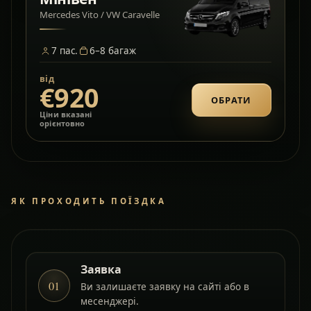
Mercedes Vito / VW Caravelle
7
пас.
6–8
багаж
від
€920
ОБРАТИ
Ціни вказані
орієнтовно
ЯК ПРОХОДИТЬ ПОЇЗДКА
Заявка
01
Ви залишаєте заявку на сайті або в
месенджері.