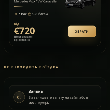
Mercedes Vito / VW Caravelle
7
пас.
6–8
багаж
від
€720
ОБРАТИ
Ціни вказані
орієнтовно
ЯК ПРОХОДИТЬ ПОЇЗДКА
Заявка
01
Ви залишаєте заявку на сайті або в
месенджері.