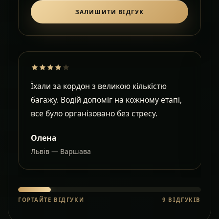
ЗАЛИШИТИ ВІДГУК
Їхали за кордон з великою кількістю
Д
багажу. Водій допоміг на кожному етапі,
в
все було організовано без стресу.
с
Олена
Львів — Варшава
О
ГОРТАЙТЕ ВІДГУКИ
9
ВІДГУКІВ