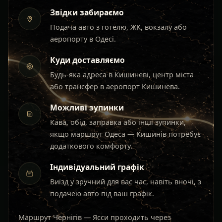
Звідки забираємо
Подача авто з готелю, ЖК, вокзалу або
аеропорту в Одесі.
Куди доставляємо
Будь-яка адреса в Кишиневі, центр міста
або трансфер в аеропорт Кишинева.
Можливі зупинки
Кава, обід, заправка або інші зупинки,
якщо маршрут Одеса — Кишинів потребує
додаткового комфорту.
Індивідуальний графік
Виїзд у зручний для вас час, навіть вночі, з
подачею авто під ваш графік.
Маршрут Чернігів — Ясси проходить через