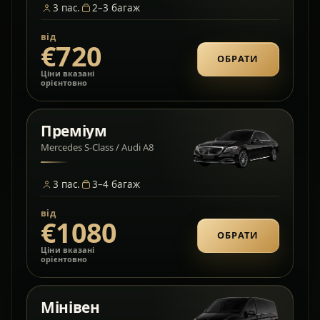
3
пас.
2–3
багаж
від
€720
ОБРАТИ
Ціни вказані
орієнтовно
Преміум
Mercedes S-Class / Audi A8
3
пас.
3–4
багаж
від
€1080
ОБРАТИ
Ціни вказані
орієнтовно
Мінівен