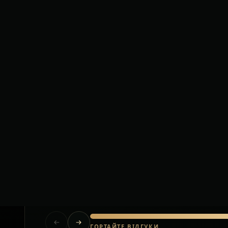
Короткі відгуки клієнтів після приватних тр
Польща.
Їхали за кордон з великою кількістю
багажу. Водій допоміг на кожному
етапі, все було організовано без
стресу.
Олена
Львів — Варшава
ГОРТАЙТЕ ВІДГУКИ