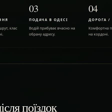
03
04
ННЯ
ПОДАЧА В ОДЕСІ
ДОРОГА /
рут, клас
Водій прибуває вчасно на
Комфортна п
і.
обрану адресу.
на кордоні.
ісля поїздок