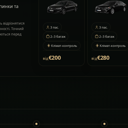
пинки та
ь відрізнятися
3
пас.
3
пас.
пності. Точний
жуються перед
2–3
багаж
2–3
багаж
Клімат-контроль
Клімат-контроль
€200
€280
від
від