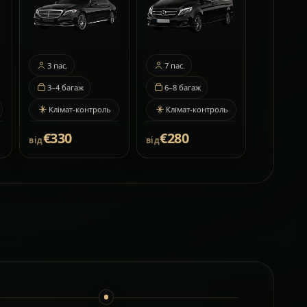
3
пас.
7
пас.
3–4
багаж
6–8
багаж
Клімат-контроль
Клімат-контроль
€330
€280
від
від