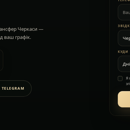
ТЕЛЕ
ЗВІД
рансфер Черкаси —
д ваш графік.
КУДИ
Я
зг
 TELEGRAM