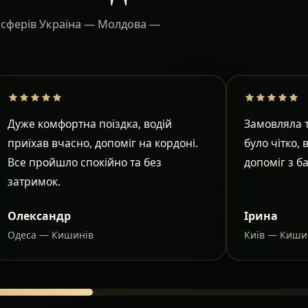
ансферів Україна — Молдова —
Дуже комфортна поїздка, водій
Замовляла т
приїхав вчасно, допоміг на кордоні.
було чітко, 
Все пройшло спокійно та без
допоміг з б
затримок.
Олександр
Ірина
Одеса — Кишинів
Київ — Киши