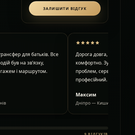
ЗАЛИШИТИ ВІДГУК
рансфер для батьків. Все
Дорога довга, але в салон
водій був на зв’язку,
комфортно. Зупинки узго
агажем і маршрутом.
проблем, сервіс спокійни
професійний.
Максим
нів
Дніпро — Кишинів
9
ВІДГУКІВ