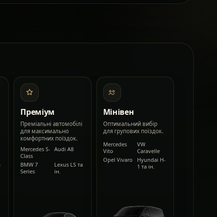
Преміум
Мінівен
Преміальні автомобілі
Оптимальний вибір
для максимально
для групових поїздок.
комфортних поїздок.
Mercedes
VW
Mercedes S-
Audi A8
Vito
Caravelle
Class
Opel Vivaro
Hyundai H-
а
BMW 7
Lexus LS та
1 та ін.
Series
ін.