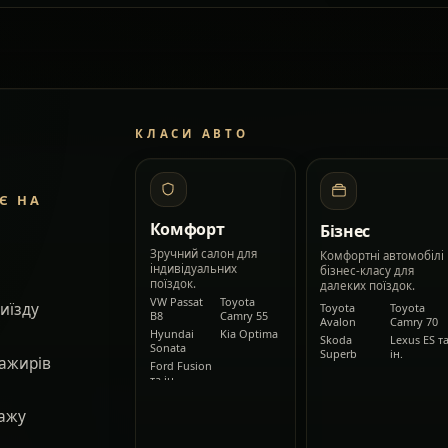
КЛАСИ АВТО
Є НА
Комфорт
Бізнес
Зручний салон для
Комфортні автомобілі
індивідуальних
бізнес-класу для
поїздок.
далеких поїздок.
VW Passat
Toyota
виїзду
Toyota
Toyota
B8
Camry 55
Avalon
Camry 70
Hyundai
Kia Optima
Skoda
Lexus ES т
Sonata
Superb
ін.
сажирів
Ford Fusion
та ін.
гажу