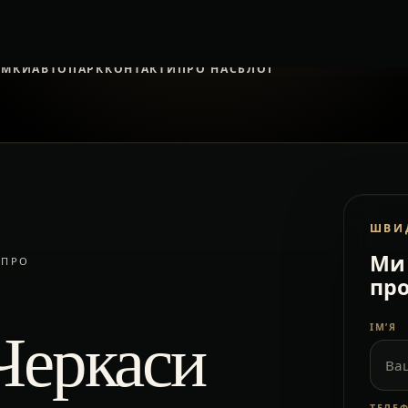
ЯМКИ
АВТОПАРК
КОНТАКТИ
ПРО НАС
БЛОГ
ШВИ
Ми 
ІПРО
про
Черкаси
ІМ’Я