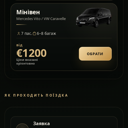
Мінівен
Mercedes Vito / VW Caravelle
7
пас.
6–8
багаж
від
€1200
ОБРАТИ
Ціни вказані
орієнтовно
ЯК ПРОХОДИТЬ ПОЇЗДКА
Заявка