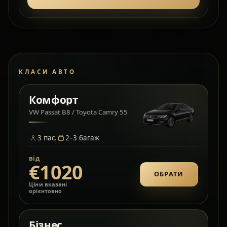
КЛАСИ АВТО
Комфорт
VW Passat B8 / Toyota Camry 55
3
пас.
2–3
багаж
від
€1020
ОБРАТИ
Ціни вказані
орієнтовно
Бізнес