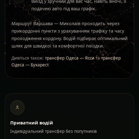
Виїзд у зручний для вас час, навіть вночі, з
подачею авто під ваш графік.
Маршрут Варшава — Миколаїв проходить через
прикордонні пункти з урахуванням трафіку та часу
проходження кордону. Водій підбирає оптимальний
шлях для швидкої та комфортної поїздки.
Дивіться також:
трансфер Одеса — Ясси
та
трансфер
Одеса — Бухарест
.
Приватний водій
Індивідуальний трансфер без попутників