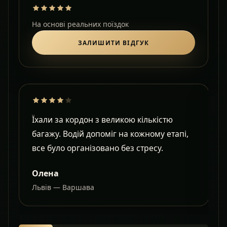
На основі реальних поїздок
ЗАЛИШИТИ ВІДГУК
Їхали за кордон з великою кількістю
Д
багажу. Водій допоміг на кожному етапі,
в
все було організовано без стресу.
с
Олена
Львів — Варшава
О