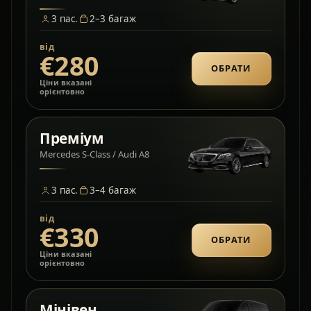
3
пас.
2–3
багаж
від
€280
ОБРАТИ
Ціни вказані
орієнтовно
Преміум
Mercedes S-Class / Audi A8
3
пас.
3–4
багаж
від
€330
ОБРАТИ
Ціни вказані
орієнтовно
Мінівен