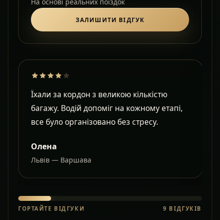
На основі реальних поїздок
ЗАЛИШИТИ ВІДГУК
Їхали за кордон з великою кількістю
Д
багажу. Водій допоміг на кожному етапі,
в
все було організовано без стресу.
с
Олена
Львів — Варшава
О
ГОРТАЙТЕ ВІДГУКИ
9
ВІДГУКІВ