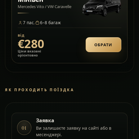
Mercedes Vito / VW Caravelle
7
пас.
6–8
багаж
від
€280
ОБРАТИ
Ціни вказані
орієнтовно
ЯК ПРОХОДИТЬ ПОЇЗДКА
Заявка
01
Ви залишаєте заявку на сайті або в
месенджері.