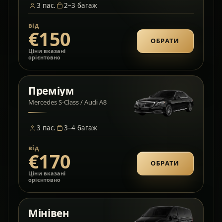
3
пас.
2–3
багаж
від
€150
ОБРАТИ
Ціни вказані
орієнтовно
Преміум
Mercedes S-Class / Audi A8
3
пас.
3–4
багаж
від
€170
ОБРАТИ
Ціни вказані
орієнтовно
Мінівен