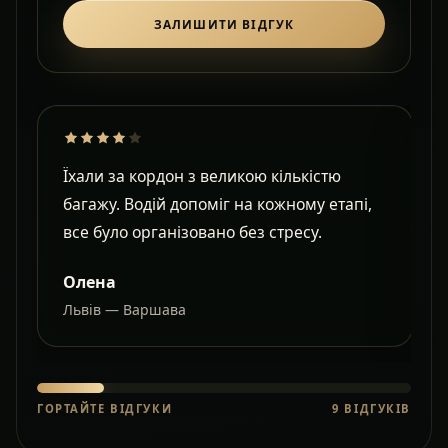
ЗАЛИШИТИ ВІДГУК
Їхали за кордон з великою кількістю
Д
багажу. Водій допоміг на кожному етапі,
в
все було організовано без стресу.
с
Олена
Львів — Варшава
О
ГОРТАЙТЕ ВІДГУКИ
9
ВІДГУКІВ