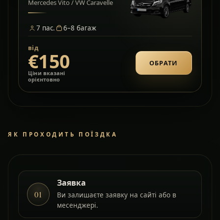
Mercedes Vito / VW Caravelle
7
пас.
6–8
багаж
від
€150
ОБРАТИ
Ціни вказані
орієнтовно
ЯК ПРОХОДИТЬ ПОЇЗДКА
Заявка
01
Ви залишаєте заявку на сайті або в
месенджері.