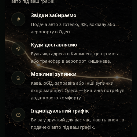
авто під ваш графік.
Звідки забираємо
Подача авто з готелю, ЖК, вокзалу або
аеропорту в Одесі.
Куди доставляємо
Будь-яка адреса в Кишиневі, центр міста
або трансфер в аеропорт Кишинева.
Можливі зупинки
Кава, обід, заправка або інші зупинки,
якщо маршрут Одеса — Кишинів потребує
додаткового комфорту.
Індивідуальний графік
Виїзд у зручний для вас час, навіть вночі, з
подачею авто під ваш графік.