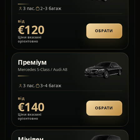
3
пас.
2–3
багаж
від
€120
ОБРАТИ
Ціни вказані
орієнтовно
Преміум
Mercedes S-Class / Audi A8
3
пас.
3–4
багаж
від
€140
ОБРАТИ
Ціни вказані
орієнтовно
Мінівен