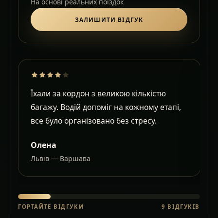
На основі реальних поїздок
ЗАЛИШИТИ ВІДГУК
Їхали за кордон з великою кількістю
Д
багажу. Водій допоміг на кожному етапі,
в
все було організовано без стресу.
с
Олена
Львів — Варшава
О
ГОРТАЙТЕ ВІДГУКИ
9
ВІДГУКІВ