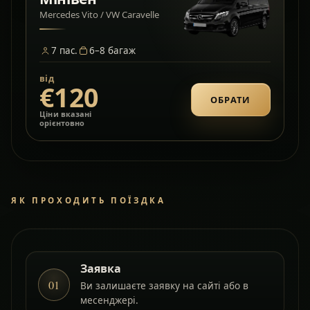
Mercedes Vito / VW Caravelle
7
пас.
6–8
багаж
від
€120
ОБРАТИ
Ціни вказані
орієнтовно
ЯК ПРОХОДИТЬ ПОЇЗДКА
Заявка
01
Ви залишаєте заявку на сайті або в
месенджері.