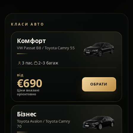
КЛАСИ АВТО
Комфорт
VW Passat B8 / Toyota Camry 55
3
пас.
2–3
багаж
від
€690
ОБРАТИ
Ціни вказані
орієнтовно
Бізнес
Toyota Avalon / Toyota Camry
70