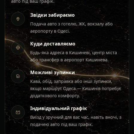
авто під ваш графік.
Звідки забираємо
Подача авто з готелю, ЖК, вокзалу або
аеропорту в Одесі.
Куди доставляємо
Будь-яка адреса в Кишиневі, центр міста
або трансфер в аеропорт Кишинева.
Можливі зупинки
Кава, обід, заправка або інші зупинки,
якщо маршрут Одеса — Кишинів потребує
додаткового комфорту.
Індивідуальний графік
Виїзд у зручний для вас час, навіть вночі, з
подачею авто під ваш графік.