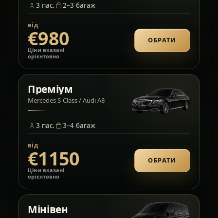
3
пас.
2–3
багаж
від
€980
ОБРАТИ
Ціни вказані
орієнтовно
Преміум
Mercedes S-Class / Audi A8
3
пас.
3–4
багаж
від
€1150
ОБРАТИ
Ціни вказані
орієнтовно
Мінівен