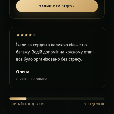
ЗАЛИШИТИ ВІДГУК
Їхали за кордон з великою кількістю
Д
багажу. Водій допоміг на кожному етапі,
в
все було організовано без стресу.
с
Олена
Львів — Варшава
О
ГОРТАЙТЕ ВІДГУКИ
9
ВІДГУКІВ