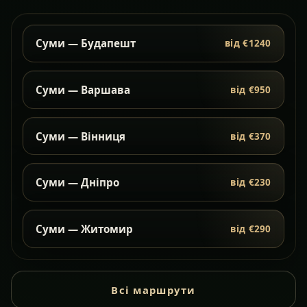
Суми — Будапешт
від €1240
Суми — Варшава
від €950
Суми — Вінниця
від €370
Суми — Дніпро
від €230
Суми — Житомир
від €290
Всі маршрути