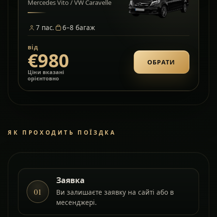
Mercedes Vito / VW Caravelle
7
пас.
6–8
багаж
від
€980
ОБРАТИ
Ціни вказані
орієнтовно
ЯК ПРОХОДИТЬ ПОЇЗДКА
Заявка
01
Ви залишаєте заявку на сайті або в
месенджері.