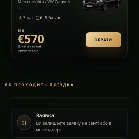
Mercedes Vito / VW Caravelle
7
пас.
6–8
багаж
від
€570
ОБРАТИ
Ціни вказані
орієнтовно
ЯК ПРОХОДИТЬ ПОЇЗДКА
Заявка
01
Ви залишаєте заявку на сайті або в
месенджері.