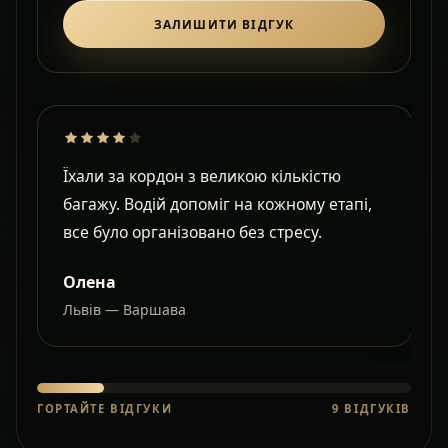
ЗАЛИШИТИ ВІДГУК
Їхали за кордон з великою кількістю
Д
багажу. Водій допоміг на кожному етапі,
в
все було організовано без стресу.
с
Олена
Львів — Варшава
О
ГОРТАЙТЕ ВІДГУКИ
9
ВІДГУКІВ