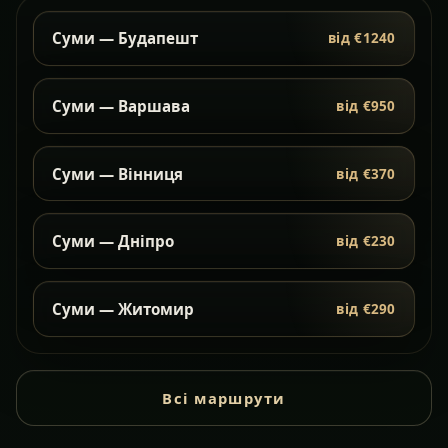
Суми — Будапешт
від €1240
Суми — Варшава
від €950
Суми — Вінниця
від €370
Суми — Дніпро
від €230
Суми — Житомир
від €290
Всі маршрути