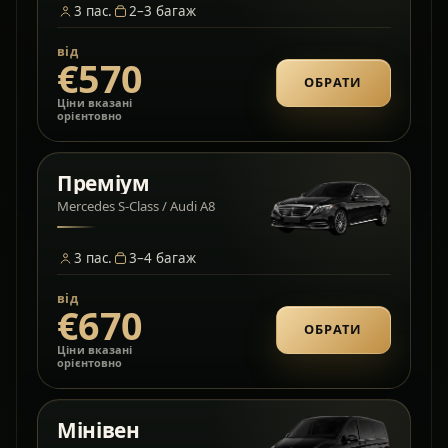
3
пас.
2–3
багаж
від
€570
ОБРАТИ
Ціни вказані
орієнтовно
Преміум
Mercedes S-Class / Audi A8
3
пас.
3–4
багаж
від
€670
ОБРАТИ
Ціни вказані
орієнтовно
Мінівен