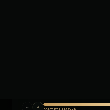
Короткі відгуки клієнтів після приватних тр
Польща.
Їхали за кордон з великою кількістю
багажу. Водій допоміг на кожному
етапі, все було організовано без
стресу.
Олена
Львів — Варшава
ГОРТАЙТЕ ВІДГУКИ