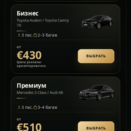
Бизнес
Toyota Avalon / Toyota Camry
70
3
пас.
2–3
багаж
от
€430
ВЫБРАТЬ
Цены указаны
ориентировочно
Премиум
Mercedes S-Class / Audi A8
3
пас.
3–4
багаж
от
€510
ВЫБРАТЬ