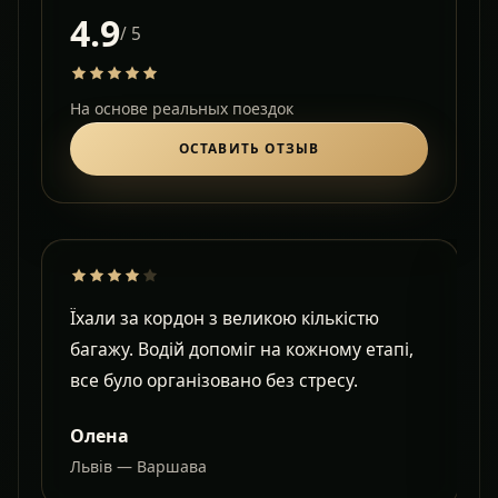
4.9
/ 5
На основе реальных поездок
ОСТАВИТЬ ОТЗЫВ
Їхали за кордон з великою кількістю
Д
багажу. Водій допоміг на кожному етапі,
в
все було організовано без стресу.
с
Олена
Львів — Варшава
О