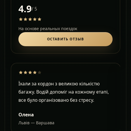
4.9
/ 5
На основе реальных поездок
ОСТАВИТЬ ОТЗЫВ
Їхали за кордон з великою кількістю
Д
багажу. Водій допоміг на кожному етапі,
в
все було організовано без стресу.
с
Олена
Львів — Варшава
О