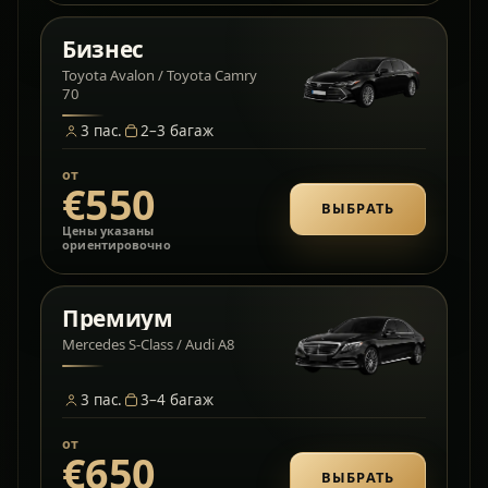
Бизнес
Toyota Avalon / Toyota Camry
70
3
пас.
2–3
багаж
от
€550
ВЫБРАТЬ
Цены указаны
ориентировочно
Премиум
Mercedes S-Class / Audi A8
3
пас.
3–4
багаж
от
€650
ВЫБРАТЬ