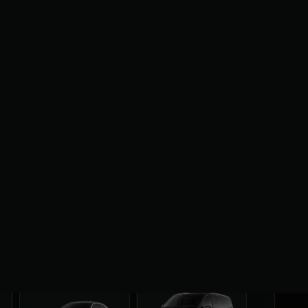
Преміум
Мінівен
Преміальні автомобілі
Оптимальний вибір
для максимально
для групових поїздок.
комфортних поїздок.
Mercedes
VW
Mercedes S-
Audi A8
Vito
Caravelle
Class
Opel Vivaro
Hyundai H-
а
BMW 7
Lexus LS та
1 та ін.
Series
ін.