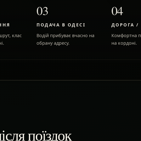
03
04
ННЯ
ПОДАЧА В ОДЕСІ
ДОРОГА /
рут, клас
Водій прибуває вчасно на
Комфортна п
і.
обрану адресу.
на кордоні.
ісля поїздок