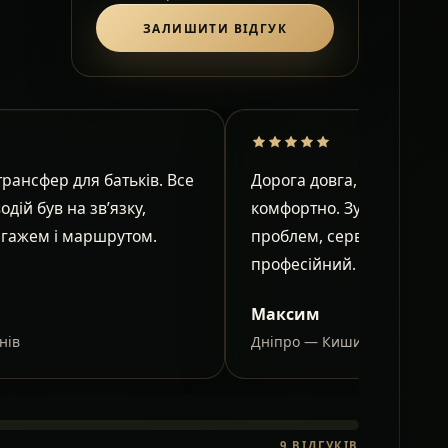
ЗАЛИШИТИ ВІДГУК
рансфер для батьків. Все
Дорога довга, але в салон
водій був на зв’язку,
комфортно. Зупинки узго
агажем і маршрутом.
проблем, сервіс спокійни
професійний.
Максим
нів
Дніпро — Кишинів
9
ВІДГУКІВ