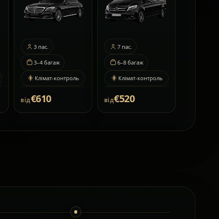
3
пас.
7
пас.
3–4
багаж
6–8
багаж
Клімат-контроль
Клімат-контроль
€610
€520
від
від