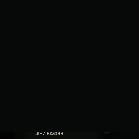
ВАРТІСТЬ ТА ЩО ВПЛИВАЄ НА ЦІНУ
ЩО ВПЛИВА
ЦІНУ
Клас авто
Дата та час 
ВІД
€370
Кількість па
Кількість ба
Ціни вказані