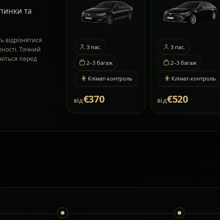
пинки та
ь відрізнятися
3
пас.
3
пас.
пності. Точний
жуються перед
2–3
багаж
2–3
багаж
Клімат-контроль
Клімат-контроль
€370
€520
від
від