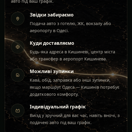
авто під ваш графік.
Звідки забираємо
Подача авто з готелю, ЖК, вокзалу або
аеропорту в Одесі.
Куди доставляємо
Будь-яка адреса в Кишиневі, центр міста
або трансфер в аеропорт Кишинева.
Можливі зупинки
Кава, обід, заправка або інші зупинки,
якщо маршрут Одеса — Кишинів потребує
додаткового комфорту.
Індивідуальний графік
Виїзд у зручний для вас час, навіть вночі, з
подачею авто під ваш графік.