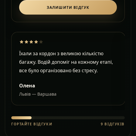
ЗАЛИШИТИ ВІДГУК
Їхали за кордон з великою кількістю
Д
багажу. Водій допоміг на кожному етапі,
в
все було організовано без стресу.
с
Олена
Львів — Варшава
О
ГОРТАЙТЕ ВІДГУКИ
9
ВІДГУКІВ