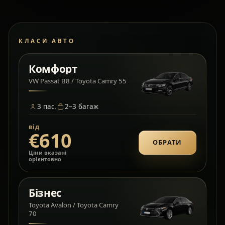
КЛАСИ АВТО
Комфорт
VW Passat B8 / Toyota Camry 55
3
пас.
2–3
багаж
від
€610
ОБРАТИ
Ціни вказані
орієнтовно
Бізнес
Toyota Avalon / Toyota Camry
70