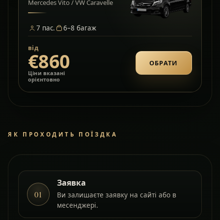
Mercedes Vito / VW Caravelle
7
пас.
6–8
багаж
від
€860
ОБРАТИ
Ціни вказані
орієнтовно
ЯК ПРОХОДИТЬ ПОЇЗДКА
Заявка
01
Ви залишаєте заявку на сайті або в
месенджері.