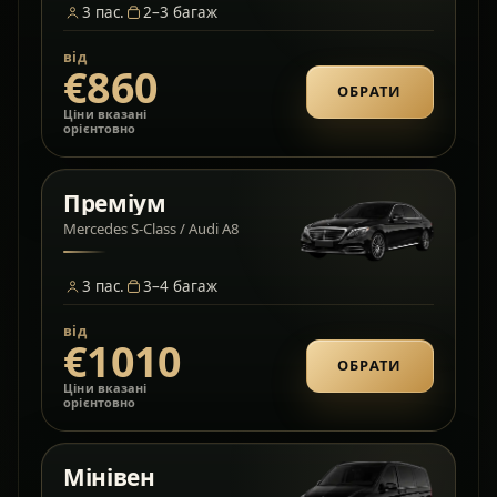
3
пас.
2–3
багаж
від
€860
ОБРАТИ
Ціни вказані
орієнтовно
Преміум
Mercedes S-Class / Audi A8
3
пас.
3–4
багаж
від
€1010
ОБРАТИ
Ціни вказані
орієнтовно
Мінівен