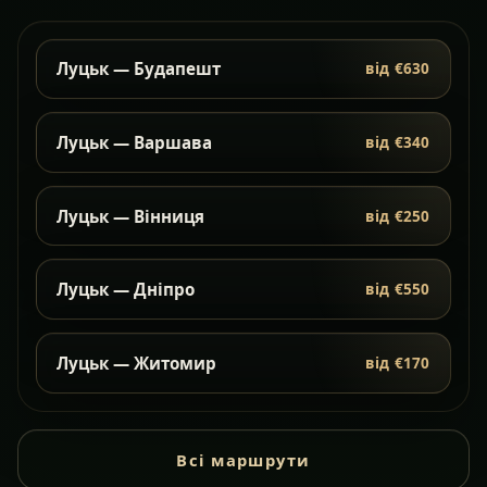
Луцьк — Будапешт
від €630
Луцьк — Варшава
від €340
Луцьк — Вінниця
від €250
Луцьк — Дніпро
від €550
Луцьк — Житомир
від €170
Всі маршрути