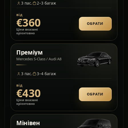
3
пас.
2–3
багаж
від
€360
ОБРАТИ
Ціни вказані
орієнтовно
Преміум
Mercedes S-Class / Audi A8
3
пас.
3–4
багаж
від
€430
ОБРАТИ
Ціни вказані
орієнтовно
Мінівен