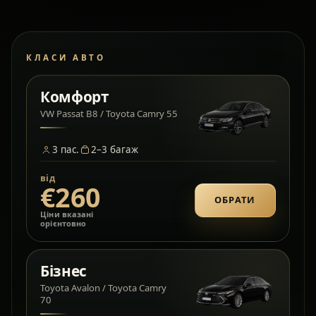
КЛАСИ АВТО
Комфорт
VW Passat B8 / Toyota Camry 55
3
пас.
2–3
багаж
від
€260
ОБРАТИ
Ціни вказані
орієнтовно
Бізнес
Toyota Avalon / Toyota Camry
70