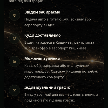
авто під ваш графік.
Звідки забираємо
Подача авто з готелю, ЖК, вокзалу або
аеропорту в Одесі.
Куди доставляємо
Будь-яка адреса в Кишиневі, центр міста
або трансфер в аеропорт Кишинева.
Можливі зупинки
Кава, обід, заправка або інші зупинки,
якщо маршрут Одеса — Кишинів потребує
додаткового комфорту.
Індивідуальний графік
Виїзд у зручний для вас час, навіть вночі, з
подачею авто під ваш графік.