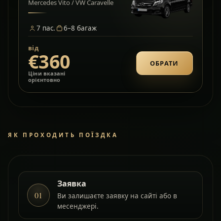
Mercedes Vito / VW Caravelle
7
пас.
6–8
багаж
від
€360
ОБРАТИ
Ціни вказані
орієнтовно
ЯК ПРОХОДИТЬ ПОЇЗДКА
Заявка
01
Ви залишаєте заявку на сайті або в
месенджері.