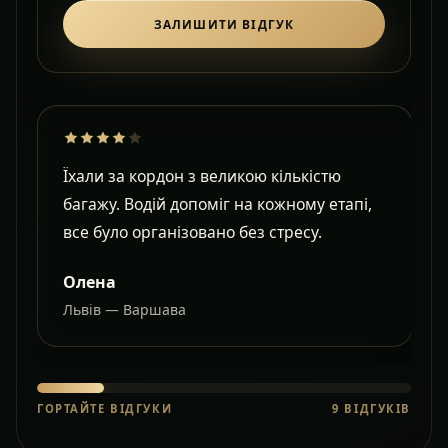
ЗАЛИШИТИ ВІДГУК
Їхали за кордон з великою кількістю
Д
багажу. Водій допоміг на кожному етапі,
в
все було організовано без стресу.
с
Олена
Львів — Варшава
О
ГОРТАЙТЕ ВІДГУКИ
9
ВІДГУКІВ