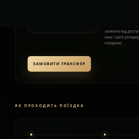
орієнтовно
Додаткові зу
очікування
Моделі авто можут
залежно від досту
клас і авто узгод
поїздкою.
ЗАМОВИТИ ТРАНСФЕР
ЯК ПРОХОДИТЬ ПОЇЗДКА