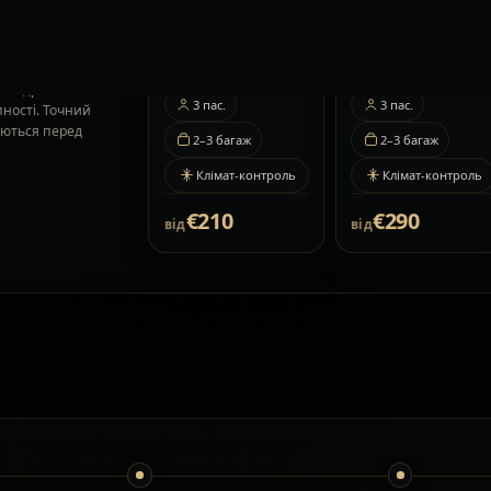
пинки та
ь відрізнятися
3
пас.
3
пас.
пності. Точний
жуються перед
2–3
багаж
2–3
багаж
Клімат-контроль
Клімат-контроль
€210
€290
від
від