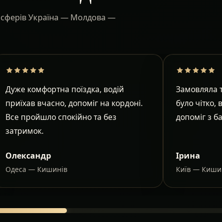
ансферів Україна — Молдова —
Дуже комфортна поїздка, водій
Замовляла т
приїхав вчасно, допоміг на кордоні.
було чітко, 
Все пройшло спокійно та без
допоміг з б
затримок.
Олександр
Ірина
Одеса — Кишинів
Київ — Киши