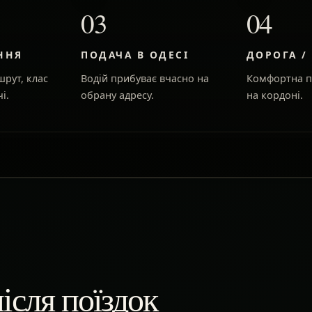
03
04
ННЯ
ПОДАЧА В ОДЕСІ
ДОРОГА /
рут, клас
Водій прибуває вчасно на
Комфортна п
і.
обрану адресу.
на кордоні.
ісля поїздок