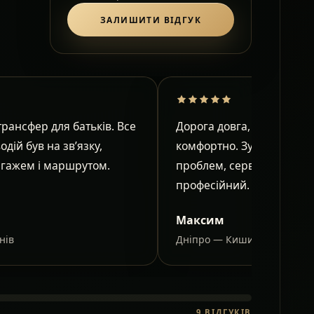
ЗАЛИШИТИ ВІДГУК
рансфер для батьків. Все
Дорога довга, але в салон
водій був на зв’язку,
комфортно. Зупинки узго
агажем і маршрутом.
проблем, сервіс спокійни
професійний.
Максим
нів
Дніпро — Кишинів
9
ВІДГУКІВ