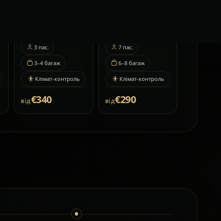
3
пас.
7
пас.
3–4
багаж
6–8
багаж
Клімат-контроль
Клімат-контроль
€340
€290
від
від