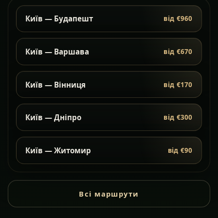
Київ — Будапешт
від €960
Київ — Варшава
від €670
Київ — Вінниця
від €170
Київ — Дніпро
від €300
Київ — Житомир
від €90
Всі маршрути