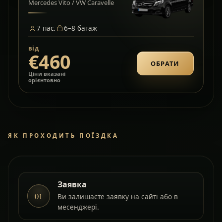
Mercedes Vito / VW Caravelle
7
пас.
6–8
багаж
від
€460
ОБРАТИ
Ціни вказані
орієнтовно
ЯК ПРОХОДИТЬ ПОЇЗДКА
Заявка
01
Ви залишаєте заявку на сайті або в
месенджері.