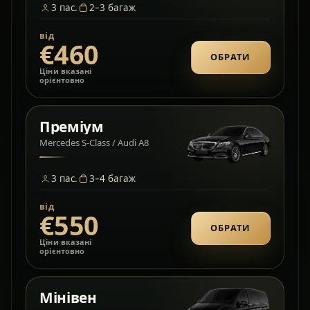
3
пас.
2–3
багаж
від
€460
ОБРАТИ
Ціни вказані
орієнтовно
Преміум
Mercedes S-Class / Audi A8
3
пас.
3–4
багаж
від
€550
ОБРАТИ
Ціни вказані
орієнтовно
Мінівен