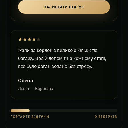
ЗАЛИШИТИ ВІДГУК
Їхали за кордон з великою кількістю
Д
багажу. Водій допоміг на кожному етапі,
в
все було організовано без стресу.
с
Олена
Львів — Варшава
О
ГОРТАЙТЕ ВІДГУКИ
9
ВІДГУКІВ