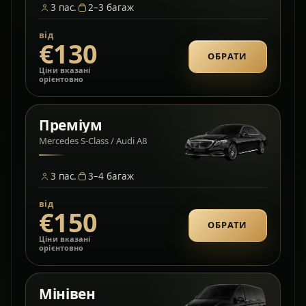
3
пас.
2–3
багаж
від
€130
ОБРАТИ
Ціни вказані
орієнтовно
Преміум
Mercedes S-Class / Audi A8
3
пас.
3–4
багаж
від
€150
ОБРАТИ
Ціни вказані
орієнтовно
Мінівен