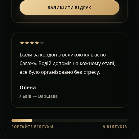
ЗАЛИШИТИ ВІДГУК
Їхали за кордон з великою кількістю
Д
багажу. Водій допоміг на кожному етапі,
в
все було організовано без стресу.
с
Олена
Львів — Варшава
О
ГОРТАЙТЕ ВІДГУКИ
9
ВІДГУКІВ