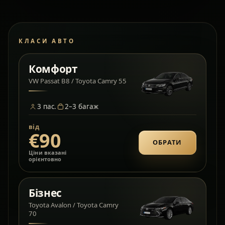
КЛАСИ АВТО
Комфорт
VW Passat B8 / Toyota Camry 55
3
пас.
2–3
багаж
від
€90
ОБРАТИ
Ціни вказані
орієнтовно
Бізнес
Toyota Avalon / Toyota Camry
70