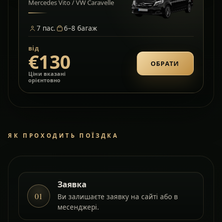
Mercedes Vito / VW Caravelle
7
пас.
6–8
багаж
від
€130
ОБРАТИ
Ціни вказані
орієнтовно
ЯК ПРОХОДИТЬ ПОЇЗДКА
Заявка
01
Ви залишаєте заявку на сайті або в
месенджері.