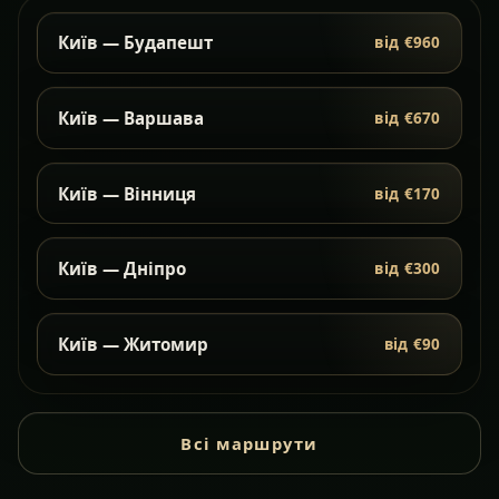
Київ — Будапешт
від €960
Київ — Варшава
від €670
Київ — Вінниця
від €170
Київ — Дніпро
від €300
Київ — Житомир
від €90
Всі маршрути