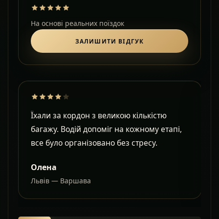
На основі реальних поїздок
ЗАЛИШИТИ ВІДГУК
Їхали за кордон з великою кількістю
Д
багажу. Водій допоміг на кожному етапі,
в
все було організовано без стресу.
с
Олена
Львів — Варшава
О