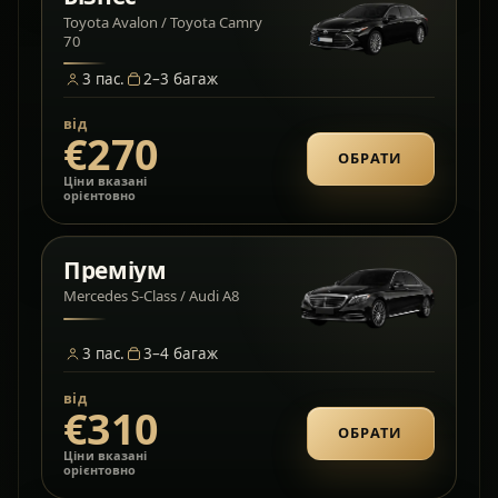
Toyota Avalon / Toyota Camry
70
3
пас.
2–3
багаж
від
€270
ОБРАТИ
Ціни вказані
орієнтовно
Преміум
Mercedes S-Class / Audi A8
3
пас.
3–4
багаж
від
€310
ОБРАТИ
Ціни вказані
орієнтовно