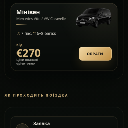
Мінівен
Mercedes Vito / VW Caravelle
7
пас.
6–8
багаж
від
€270
ОБРАТИ
Ціни вказані
орієнтовно
ЯК ПРОХОДИТЬ ПОЇЗДКА
Заявка