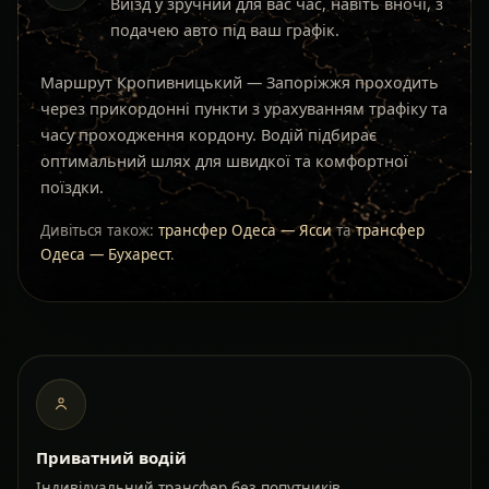
Виїзд у зручний для вас час, навіть вночі, з
подачею авто під ваш графік.
Маршрут Кропивницький — Запоріжжя проходить
через прикордонні пункти з урахуванням трафіку та
часу проходження кордону. Водій підбирає
оптимальний шлях для швидкої та комфортної
поїздки.
Дивіться також:
трансфер Одеса — Ясси
та
трансфер
Одеса — Бухарест
.
Приватний водій
Індивідуальний трансфер без попутників