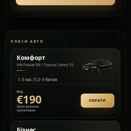
КЛАСИ АВТО
Комфорт
VW Passat B8 / Toyota Camry 55
3
пас.
2–3
багаж
від
€190
ОБРАТИ
Ціни вказані
орієнтовно
Бізнес