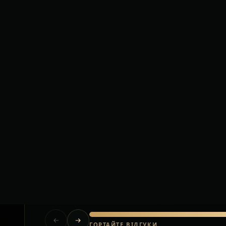
Короткі відгуки клієнтів після приватних тр
Польща.
Їхали за кордон з великою кількістю
багажу. Водій допоміг на кожному
етапі, все було організовано без
стресу.
Олена
Львів — Варшава
ГОРТАЙТЕ ВІДГУКИ