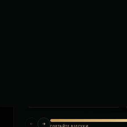
Короткі відгуки клієнтів після приватних тр
Польща.
Їхали за кордон з великою кількістю
багажу. Водій допоміг на кожному
етапі, все було організовано без
стресу.
Олена
Львів — Варшава
ГОРТАЙТЕ ВІДГУКИ