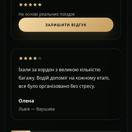
На основі реальних поїздок
ЗАЛИШИТИ ВІДГУК
Їхали за кордон з великою кількістю
Д
багажу. Водій допоміг на кожному етапі,
в
все було організовано без стресу.
с
Олена
Львів — Варшава
О