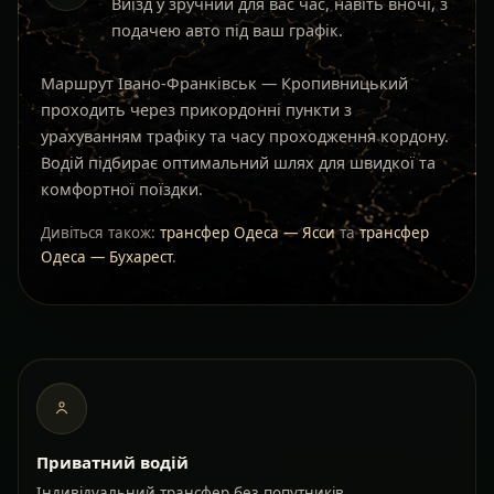
Виїзд у зручний для вас час, навіть вночі, з
подачею авто під ваш графік.
Маршрут Івано-Франківськ — Кропивницький
проходить через прикордонні пункти з
урахуванням трафіку та часу проходження кордону.
Водій підбирає оптимальний шлях для швидкої та
комфортної поїздки.
Дивіться також:
трансфер Одеса — Ясси
та
трансфер
Одеса — Бухарест
.
Приватний водій
Індивідуальний трансфер без попутників