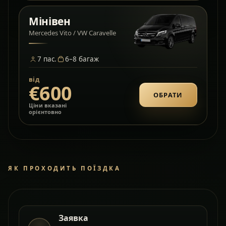
Мінівен
Mercedes Vito / VW Caravelle
7
пас.
6–8
багаж
від
€600
ОБРАТИ
Ціни вказані
орієнтовно
ЯК ПРОХОДИТЬ ПОЇЗДКА
Заявка