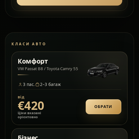
КЛАСИ АВТО
Комфорт
VW Passat B8 / Toyota Camry 55
3
пас.
2–3
багаж
від
€420
ОБРАТИ
Ціни вказані
орієнтовно
Бізнес