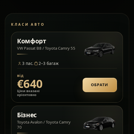
КЛАСИ АВТО
Комфорт
VW Passat B8 / Toyota Camry 55
3
пас.
2–3
багаж
від
€640
ОБРАТИ
Ціни вказані
орієнтовно
Бізнес
Toyota Avalon / Toyota Camry
70