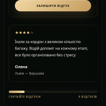
ЗАЛИШИТИ ВІДГУК
Їхали за кордон з великою кількістю
Д
багажу. Водій допоміг на кожному етапі,
в
все було організовано без стресу.
с
Олена
Львів — Варшава
О
ГОРТАЙТЕ ВІДГУКИ
9
ВІДГУКІВ