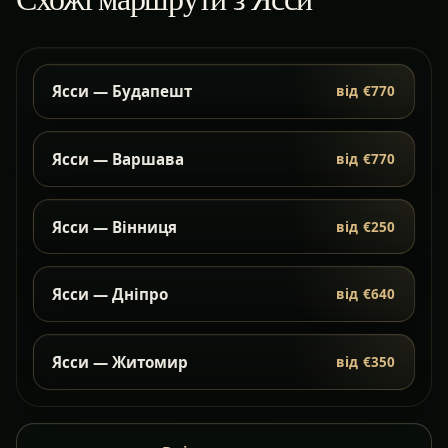
Ясси — Будапешт
від €770
Ясси — Варшава
від €770
Ясси — Вінниця
від €250
Ясси — Дніпро
від €640
Ясси — Житомир
від €350