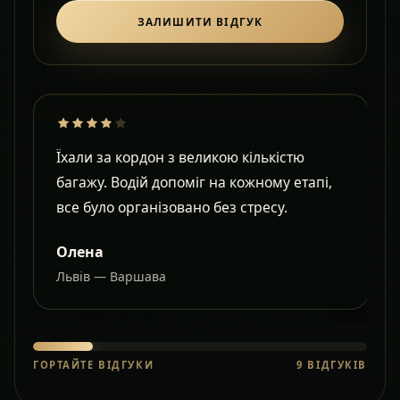
ЗАЛИШИТИ ВІДГУК
Їхали за кордон з великою кількістю
Д
багажу. Водій допоміг на кожному етапі,
в
все було організовано без стресу.
с
Олена
Львів — Варшава
О
ГОРТАЙТЕ ВІДГУКИ
9
ВІДГУКІВ