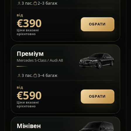
3
пас.
2–3
багаж
від
€390
ОБРАТИ
Ціни вказані
орієнтовно
Преміум
Mercedes S-Class / Audi A8
3
пас.
3–4
багаж
від
€590
ОБРАТИ
Ціни вказані
орієнтовно
Мінівен