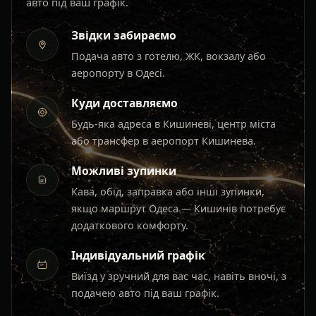
авто під ваш графік.
Звідки забираємо
Подача авто з готелю, ЖК, вокзалу або
аеропорту в Одесі.
Куди доставляємо
Будь-яка адреса в Кишиневі, центр міста
або трансфер в аеропорт Кишинева.
Можливі зупинки
Кава, обід, заправка або інші зупинки,
якщо маршрут Одеса — Кишинів потребує
додаткового комфорту.
Індивідуальний графік
Виїзд у зручний для вас час, навіть вночі, з
подачею авто під ваш графік.