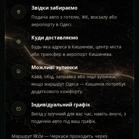
Звідки забираємо
Подача авто з готелю, ЖК, вокзалу або
аеропорту в Одесі.
Куди доставляємо
Будь-яка адреса в Кишиневі, центр міста
або трансфер в аеропорт Кишинева.
Можливі зупинки
Кава, обід, заправка або інші зупинки,
якщо маршрут Одеса — Кишинів потребує
додаткового комфорту.
Індивідуальний графік
Виїзд у зручний для вас час, навіть вночі, з
подачею авто під ваш графік.
Маршрут Ясси — Черкаси проходить через