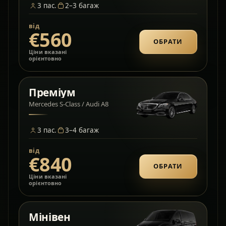
3
пас.
2–3
багаж
від
€560
ОБРАТИ
Ціни вказані
орієнтовно
Преміум
Mercedes S-Class / Audi A8
3
пас.
3–4
багаж
від
€840
ОБРАТИ
Ціни вказані
орієнтовно
Мінівен