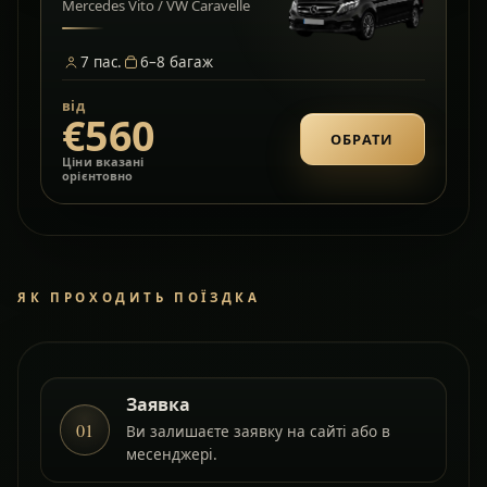
Mercedes Vito / VW Caravelle
7
пас.
6–8
багаж
від
€560
ОБРАТИ
Ціни вказані
орієнтовно
ЯК ПРОХОДИТЬ ПОЇЗДКА
Заявка
01
Ви залишаєте заявку на сайті або в
месенджері.