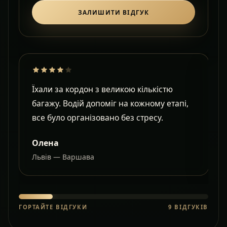
ЗАЛИШИТИ ВІДГУК
Їхали за кордон з великою кількістю
Д
багажу. Водій допоміг на кожному етапі,
в
все було організовано без стресу.
с
Олена
Львів — Варшава
О
ГОРТАЙТЕ ВІДГУКИ
9
ВІДГУКІВ