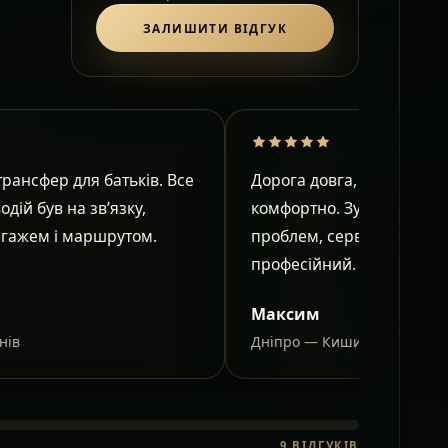
ЗАЛИШИТИ ВІДГУК
рансфер для батьків. Все
Дорога довга, але в салон
водій був на зв’язку,
комфортно. Зупинки узго
агажем і маршрутом.
проблем, сервіс спокійни
професійний.
Максим
нів
Дніпро — Кишинів
9
ВІДГУКІВ