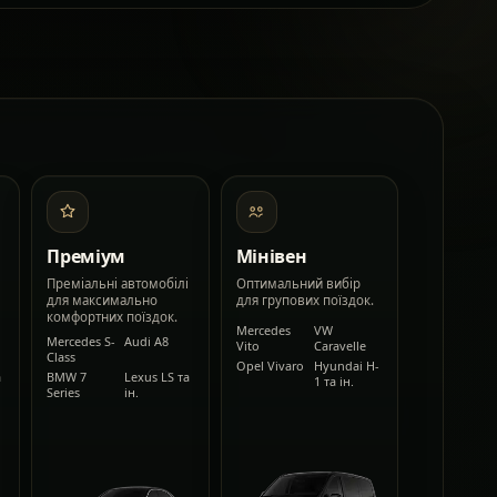
Преміум
Мінівен
Преміальні автомобілі
Оптимальний вибір
для максимально
для групових поїздок.
комфортних поїздок.
Mercedes
VW
Mercedes S-
Audi A8
Vito
Caravelle
Class
Opel Vivaro
Hyundai H-
а
BMW 7
Lexus LS та
1 та ін.
Series
ін.