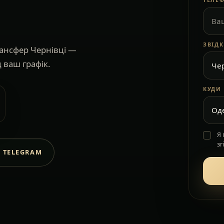
ТЕЛЕ
ЗВІД
ансфер Чернівці —
 ваш графік.
КУДИ
Я
зг
 TELEGRAM