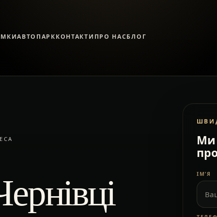
ЯМКИ
АВТОПАРК
КОНТАКТИ
ПРО НАС
БЛОГ
ШВИ
Ми 
ЕСА
про
Чернівці
ІМ’Я