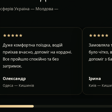
ансферів Україна — Молдова —
Дуже комфортна поїздка, водій
Замовляла т
приїхав вчасно, допоміг на кордоні.
було чітко, 
Все пройшло спокійно та без
допоміг з б
затримок.
Олександр
Ірина
Одеса — Кишинів
Київ — Киши