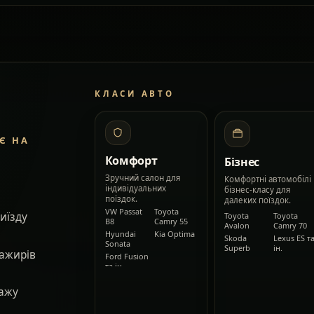
КЛАСИ АВТО
Є НА
Комфорт
Бізнес
Зручний салон для
Комфортні автомобілі
індивідуальних
бізнес-класу для
поїздок.
далеких поїздок.
VW Passat
Toyota
виїзду
Toyota
Toyota
B8
Camry 55
Avalon
Camry 70
Hyundai
Kia Optima
Skoda
Lexus ES т
Sonata
Superb
ін.
сажирів
Ford Fusion
та ін.
гажу