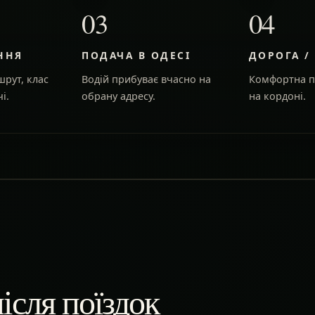
03
04
ННЯ
ПОДАЧА В ОДЕСІ
ДОРОГА /
рут, клас
Водій прибуває вчасно на
Комфортна п
і.
обрану адресу.
на кордоні.
ісля поїздок