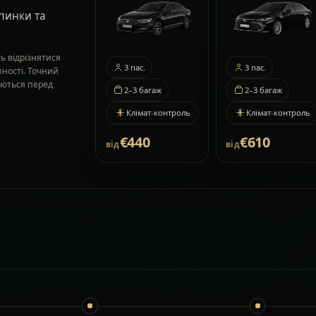
пинки та
ь відрізнятися
3
пас.
3
пас.
пності. Точний
жуються перед
2–3
багаж
2–3
багаж
Клімат-контроль
Клімат-контроль
€440
€610
від
від