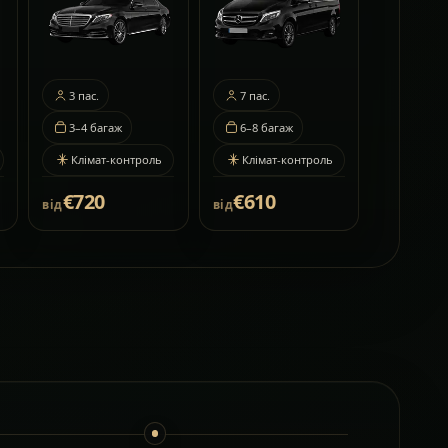
3
пас.
7
пас.
3–4
багаж
6–8
багаж
Клімат-контроль
Клімат-контроль
€720
€610
від
від