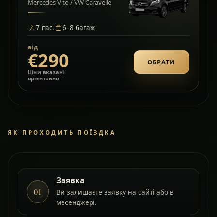
Mercedes Vito / VW Caravelle
7
пас.
6–8
багаж
від
€290
ОБРАТИ
Ціни вказані
орієнтовно
ЯК ПРОХОДИТЬ ПОЇЗДКА
Заявка
01
Ви залишаєте заявку на сайті або в
месенджері.