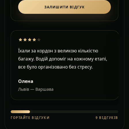
ЗАЛИШИТИ ВІДГУК
Їхали за кордон з великою кількістю
Д
багажу. Водій допоміг на кожному етапі,
в
все було організовано без стресу.
с
Олена
Львів — Варшава
О
ГОРТАЙТЕ ВІДГУКИ
9
ВІДГУКІВ