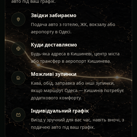
авто під ваш графік.
Звідки забираємо
Подача авто з готелю, ЖК, вокзалу або
аеропорту в Одесі.
Куди доставляємо
Будь-яка адреса в Кишиневі, центр міста
або трансфер в аеропорт Кишинева.
Можливі зупинки
Кава, обід, заправка або інші зупинки,
якщо маршрут Одеса — Кишинів потребує
додаткового комфорту.
Індивідуальний графік
Виїзд у зручний для вас час, навіть вночі, з
подачею авто під ваш графік.