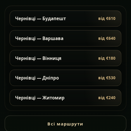
Чернівці — Будапешт
від €610
Чернівці — Варшава
від €640
Чернівці — Вінниця
від €180
Чернівці — Дніпро
від €530
Чернівці — Житомир
від €240
Всі маршрути