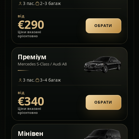
3
пас.
2–3
багаж
від
€290
ОБРАТИ
Ціни вказані
орієнтовно
Преміум
Mercedes S-Class / Audi A8
3
пас.
3–4
багаж
від
€340
ОБРАТИ
Ціни вказані
орієнтовно
Мінівен